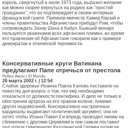
король, свергнутый в июле 1973 года, выразил желание
как можно скорее вернуться на родину как "простой
гражданин", что он подтверждает в своем интервью
французской газете. Премьер-министр Хамид Карзай и
члены правительства Афганистана прибудут Рим, чтобы
сопровождать Захир Шаха в Кабул. Бывший монарх
пользуется уважением всех афганских племен, во время
его правления об Афганистане говорили как о примере
демократии и этнической терпимости.
Консервативные круги Ватикана
предлагают Папе отречься от престола
Рубен Амон | El Mundo
26 марта 2002 г. | 12:54
Слабое здоровье Иоанна Павла II вновь поставило на
повестку дня вопрос о том, что ему необходимо
отказаться от должности понтифика. И дело не только в
обострении артроза на его правом колене, помимо
других недомоганий. Консервативно настроенные
кардиналы выдвигают политический аргумент: они не
хотят, чтобы Иоанн Павел II и впредь проводил линию на
сближение с другими Церквями и тем самым поставил
под угрозу суверенитет Католической Церкви путем ее