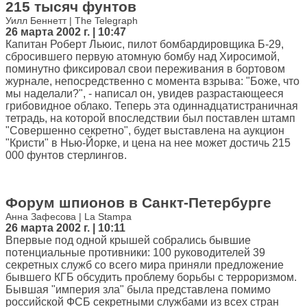
215 тысяч фунтов
Уилл Беннетт | The Telegraph
26 марта 2002 г. | 10:47
Капитан Роберт Льюис, пилот бомбардировщика Б-29,
сбросившего первую атомную бомбу над Хиросимой,
поминутно фиксировал свои переживания в бортовом
журнале, непосредственно с момента взрыва: "Боже, что
мы наделали?", - написал он, увидев разрастающееся
грибовидное облако. Теперь эта одиннадцатистраничная
тетрадь, на которой впоследствии был поставлен штамп
"Совершенно секретно", будет выставлена на аукцион
"Кристи" в Нью-Йорке, и цена на нее может достичь 215
000 фунтов стерлингов.
Форум шпионов в Санкт-Петербурге
Анна Зафесова | La Stampa
26 марта 2002 г. | 10:11
Впервые под одной крышей собрались бывшие
потенциальные противники: 100 руководителей 39
секретных служб со всего мира приняли предложение
бывшего КГБ обсудить проблему борьбы с терроризмом.
Бывшая "империя зла" была представлена помимо
российской ФСБ секретными службами из всех стран