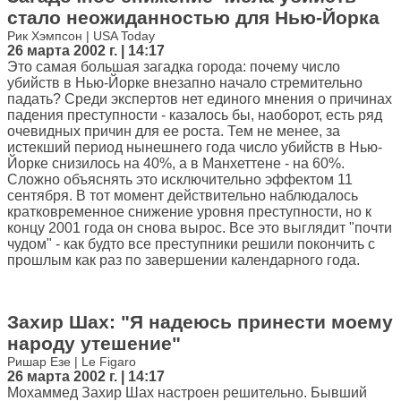
стало неожиданностью для Нью-Йорка
Рик Хэмпсон | USA Today
26 марта 2002 г. | 14:17
Это самая большая загадка города: почему число
убийств в Нью-Йорке внезапно начало стремительно
падать? Среди экспертов нет единого мнения о причинах
падения преступности - казалось бы, наоборот, есть ряд
очевидных причин для ее роста. Тем не менее, за
истекший период нынешнего года число убийств в Нью-
Йорке снизилось на 40%, а в Манхеттене - на 60%.
Сложно объяснять это исключительно эффектом 11
сентября. В тот момент действительно наблюдалось
кратковременное снижение уровня преступности, но к
концу 2001 года он снова вырос. Все это выглядит "почти
чудом" - как будто все преступники решили покончить с
прошлым как раз по завершении календарного года.
Захир Шах: "Я надеюсь принести моему
народу утешение"
Ришар Езе | Le Figaro
26 марта 2002 г. | 14:17
Мохаммед Захир Шах настроен решительно. Бывший