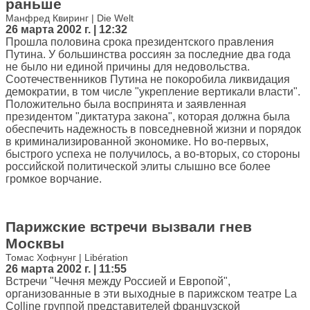
раньше
Манфред Квиринг | Die Welt
26 марта 2002 г. | 12:32
Прошла половина срока президентского правления
Путина. У большинства россиян за последние два года
не было ни единой причины для недовольства.
Соотечественников Путина не покоробила ликвидация
демократии, в том числе "укрепление вертикали власти".
Положительно была воспринята и заявленная
президентом "диктатура закона", которая должна была
обеспечить надежность в повседневной жизни и порядок
в криминализированной экономике. Но во-первых,
быстрого успеха не получилось, а во-вторых, со стороны
российской политической элиты слышно все более
громкое ворчание.
Парижские встречи вызвали гнев
Москвы
Томас Хофнунг | Libération
26 марта 2002 г. | 11:55
Встречи "Чечня между Россией и Европой",
организованные в эти выходные в парижском театре La
Colline группой представителей французской