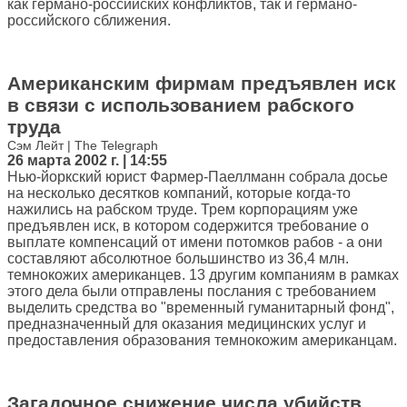
как германо-российских конфликтов, так и германо-
российского сближения.
Американским фирмам предъявлен иск
в связи с использованием рабского
труда
Сэм Лейт | The Telegraph
26 марта 2002 г. | 14:55
Нью-йоркский юрист Фармер-Паеллманн собрала досье
на несколько десятков компаний, которые когда-то
нажились на рабском труде. Трем корпорациям уже
предъявлен иск, в котором содержится требование о
выплате компенсаций от имени потомков рабов - а они
составляют абсолютное большинство из 36,4 млн.
темнокожих американцев. 13 другим компаниям в рамках
этого дела были отправлены послания с требованием
выделить средства во "временный гуманитарный фонд",
предназначенный для оказания медицинских услуг и
предоставления образования темнокожим американцам.
Загадочное снижение числа убийств