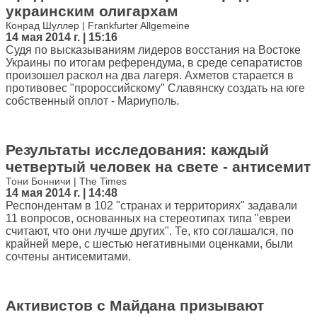
украинским олигархам
Конрад Шуллер | Frankfurter Allgemeine
14 мая 2014 г. | 15:16
Судя по высказываниям лидеров восстания на Востоке
Украины по итогам референдума, в среде сепаратистов
произошел раскол на два лагеря. Ахметов старается в
противовес "пророссийскому" Славянску создать на юге
собственный оплот - Мариуполь.
Результаты исследования: каждый
четвертый человек на свете - антисемит
Тони Бонничи | The Times
14 мая 2014 г. | 14:48
Респондентам в 102 "странах и территориях" задавали
11 вопросов, основанных на стереотипах типа "евреи
считают, что они лучше других". Те, кто соглашался, по
крайней мере, с шестью негативными оценками, были
сочтены антисемитами.
Активистов с Майдана призывают