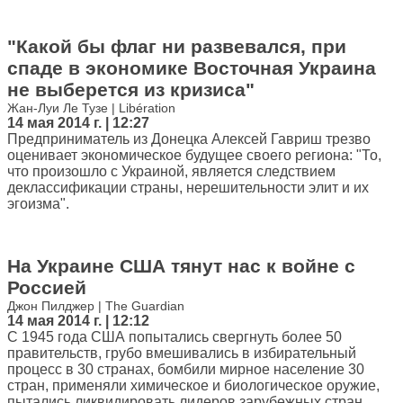
"Какой бы флаг ни развевался, при
спаде в экономике Восточная Украина
не выберется из кризиса"
Жан-Луи Ле Тузе | Libération
14 мая 2014 г. | 12:27
Предприниматель из Донецка Алексей Гавриш трезво
оценивает экономическое будущее своего региона: "То,
что произошло с Украиной, является следствием
деклассификации страны, нерешительности элит и их
эгоизма".
На Украине США тянут нас к войне с
Россией
Джон Пилджер | The Guardian
14 мая 2014 г. | 12:12
С 1945 года США попытались свергнуть более 50
правительств, грубо вмешивались в избирательный
процесс в 30 странах, бомбили мирное население 30
стран, применяли химическое и биологическое оружие,
пытались ликвидировать лидеров зарубежных стран.