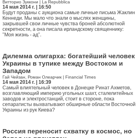
Витторио Зуккони | La Repubblica
14 мая 2014 г. | 16:50
Будут проданы с аукциона самые личные письма Жаклин
Кеннеди. Мы мало что знали о мыслях женщины,
закрывшей свои личные чувства броней абсолютной
секретности, а она писала ирландскому священнику:
"Моя жизнь - ад".
Дилемма олигарха: богатейший человек
Украины в тупике между Востоком и
Западом
Гай Чейзан, Роман Олеарчик | Financial Times
14 мая 2014 г. | 16:39
Самый влиятельный человек в Донецке Ринат Ахметов,
возглавляющий империю угольных шахт, сталелитейных
заводов и электростанций, стоит в стороне, пока
сепаратисты выхватывают обширные области Восточной
Украины из рук Киева?
Россия переносит схватку в космос, но