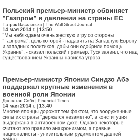
Польский премьер-министр обвиняет
"Газпром" в давлении на страны ЕС
Патрик Василевски | The Wall Street Journal
14 мая 2014 г. | 13:50
"Мы наблюдаем очень жесткую игру со стороны
"Газпрома", цель которой - надавить на Западную Европу
и западных политиков, дабы они одобрили помощь
Украине", - сказал польский премьер. Туск заявил, что над
существованием Украины нависла угроза.
Премьер-министр Японии Синдзо Абэ
поддержал крупные изменения в
военной роли Японии
Джонатан Собл | Financial Times
14 мая 2014 г. | 13:40
Многие японцы дорожат тем фактом, что вооруженные
силы их страны "держатся незаметно", а конституция
выдержана в антивоенном духе. Однако некоторые
считают это правило анахронизмом, а правые
националисты - унизительным рудиментом давней
войны.