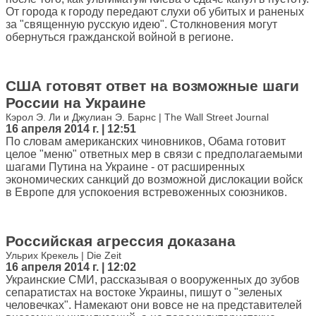
От города к городу передают слухи об убитых и раненых
за "священную русскую идею". Столкновения могут
обернуться гражданской войной в регионе.
США готовят ответ на возможные шаги
России на Украине
Кэрол Э. Ли и Джулиан Э. Барнс | The Wall Street Journal
16 апреля 2014 г. | 12:51
По словам американских чиновников, Обама готовит
целое "меню" ответных мер в связи с предполагаемыми
шагами Путина на Украине - от расширенных
экономических санкций до возможной дислокации войск
в Европе для успокоения встревоженных союзников.
Российская агрессия доказана
Ульрих Крекель | Die Zeit
16 апреля 2014 г. | 12:02
Украинские СМИ, рассказывая о вооруженных до зубов
сепаратистах на востоке Украины, пишут о "зеленых
человечках". Намекают они вовсе не на представителей