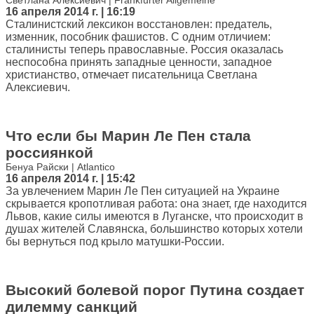
Светлана Алексиевич | Frankfurter Allgemeine
16 апреля 2014 г. | 16:19
Сталинистский лексикон восстановлен: предатель,
изменник, пособник фашистов. С одним отличием:
сталинисты теперь православные. Россия оказалась
неспособна принять западные ценности, западное
христианство, отмечает писательница Светлана
Алексиевич.
Что если бы Марин Ле Пен стала
россиянкой
Бенуа Райски | Atlantico
16 апреля 2014 г. | 15:42
За увлечением Марин Ле Пен ситуацией на Украине
скрывается кропотливая работа: она знает, где находится
Львов, какие силы имеются в Луганске, что происходит в
душах жителей Славянска, большинство которых хотели
бы вернуться под крыло матушки-России.
Высокий болевой порог Путина создает
дилемму санкций