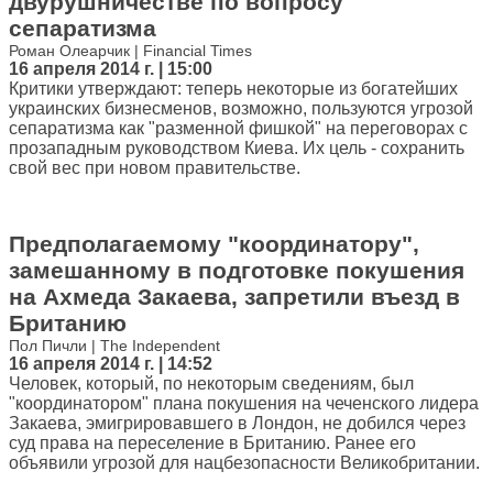
двурушничестве по вопросу
сепаратизма
Роман Олеарчик | Financial Times
16 апреля 2014 г. | 15:00
Критики утверждают: теперь некоторые из богатейших
украинских бизнесменов, возможно, пользуются угрозой
сепаратизма как "разменной фишкой" на переговорах с
прозападным руководством Киева. Их цель - сохранить
свой вес при новом правительстве.
Предполагаемому "координатору",
замешанному в подготовке покушения
на Ахмеда Закаева, запретили въезд в
Британию
Пол Пичли | The Independent
16 апреля 2014 г. | 14:52
Человек, который, по некоторым сведениям, был
"координатором" плана покушения на чеченского лидера
Закаева, эмигрировавшего в Лондон, не добился через
суд права на переселение в Британию. Ранее его
объявили угрозой для нацбезопасности Великобритании.