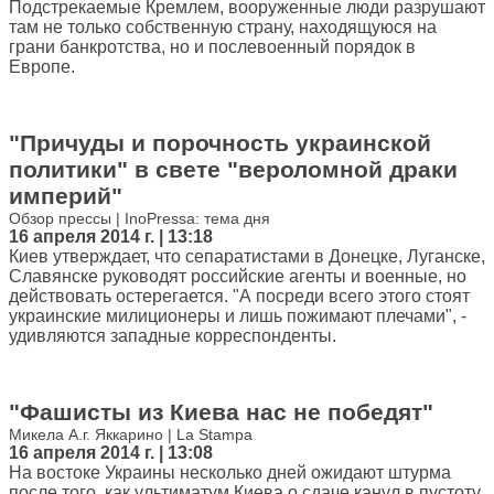
Подстрекаемые Кремлем, вооруженные люди разрушают
там не только собственную страну, находящуюся на
грани банкротства, но и послевоенный порядок в
Европе.
"Причуды и порочность украинской
политики" в свете "вероломной драки
империй"
Обзор прессы | InoPressa: тема дня
16 апреля 2014 г. | 13:18
Киев утверждает, что сепаратистами в Донецке, Луганске,
Славянске руководят российские агенты и военные, но
действовать остерегается. "А посреди всего этого стоят
украинские милиционеры и лишь пожимают плечами", -
удивляются западные корреспонденты.
"Фашисты из Киева нас не победят"
Микела А.г. Яккарино | La Stampa
16 апреля 2014 г. | 13:08
На востоке Украины несколько дней ожидают штурма
после того, как ультиматум Киева о сдаче канул в пустоту.