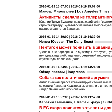
2016-01-19 15:07:00 | 2016-01-19 15:07:00
Мансур Мировалев | Los Angeles Times
Активисты сделали из толерантног
Ювелир Тимур Булатов, называющий себя "волком
строить карьеру. Булатов "смешивает гомосексуал
распространяется Западом.
2016-01-19 14:39:00 | 2016-01-19 14:39:00
Нэнси Юссеф | The Daily Beast
Пентагон может понизить в звании
"Дело в Эше Картере, а не в Дэвиде Петреусе", -
ненадлежащем обращении с секретной информацие
спустя годы после скандала.
2016-01-19 14:24:00 | 2016-01-19 14:24:00
Обзор прессы | Inopressa
Собака как политический аргумент
Англоязычная пресса комментирует свежие выск
союзники Рамзана Кадырова выступили в интернет
Лидер Чечни неприкосновенен?
2016-01-19 13:57:00 | 2016-01-19 13:57:00
Керстин Гаммелин, Штефан Браун | Südd
В ЕС скоро появятся хот-споты для