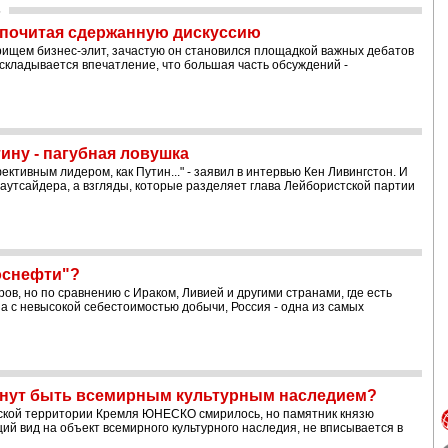
s
дпочитая сдержанную дискуссию
ищем бизнес-элит, зачастую он становился площадкой важных дебатов
 складывается впечатление, что большая часть обсуждений -
ину - пагубная ловушка
ктивным лидером, как Путин..." - заявил в интервью Кен Ливингстон. И
 аутсайдера, а взгляды, которые разделяет глава Лейбористской партии
оснефти"?
ов, но по сравнению с Ираком, Ливией и другими странами, где есть
 с невысокой себестоимостью добычи, Россия - одна из самых
анут быть всемирным культурным наследием?
еской территории Кремля ЮНЕСКО смирилось, но памятник князю
 вид на объект всемирного культурного наследия, не вписывается в