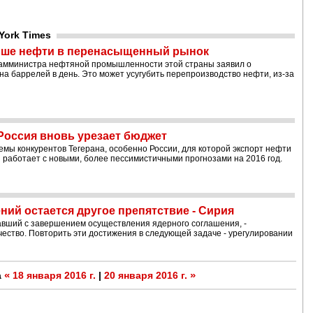
York Times
льше нефти в перенасыщенный рынок
замминистра нефтяной промышленности этой страны заявил о
а баррелей в день. Это может усугубить перепроизводство нефти, из-за
 Россия вновь урезает бюджет
емы конкурентов Тегерана, особенно России, для которой экспорт нефти
и работает с новыми, более пессимистичными прогнозами на 2016 год.
ий остается другое препятствие - Сирия
вший с завершением осуществления ядерного соглашения, -
ество. Повторить эти достижения в следующей задаче - урегулировании
«
»
а
18 января 2016 г.
|
20 января 2016 г.