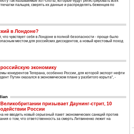
боту так называемые хот-споты, которые будут регистрировать всех
печатки пальцев, сверять их данные и распределять беженцев по
ский в Лондоне?
 что чувствует себя в Лондоне в полной безопасности - проще было
зопасным местом для российских диссидентов, а новый крестовый поход
 российскую экономику
емы конкурентов Тегерана, особенно России, для которой экспорт нефти
дент Путин оказался в экономическом плане у разбитого корыта", -
dian
 Великобритании призывает Даунинг-стрит, 10
водействии России
 не вводить новый серьезный пакет экономических санкций против
ания о том, что ответственность за смерть Литвиненко лежит на