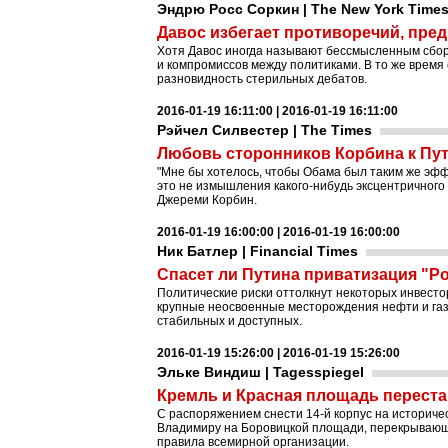
Эндрю Росс Соркин | The New York Time
Давос избегает противоречий, пре
Хотя Давос иногда называют бессмысленным сбор
и компромиссов между политиками. В то же время
разновидность стерильных дебатов.
2016-01-19 16:11:00 | 2016-01-19 16:11:00
Рэйчел Силвестер | The Times
Любовь сторонников Корбина к Пут
"Мне бы хотелось, чтобы Обама был таким же эффе
это не измышления какого-нибудь эксцентричного
Джереми Корбин.
2016-01-19 16:00:00 | 2016-01-19 16:00:00
Ник Батлер | Financial Times
Спасет ли Путина приватизация "Р
Политические риски оттолкнут некоторых инвестор
крупные неосвоенные месторождения нефти и газа
стабильных и доступных.
2016-01-19 15:26:00 | 2016-01-19 15:26:00
Эльке Виндиш | Tagesspiegel
Кремль и Красная площадь перест
С распоряжением снести 14-й корпус на историч
Владимиру на Боровицкой площади, перекрывающий
правила всемирной организации.