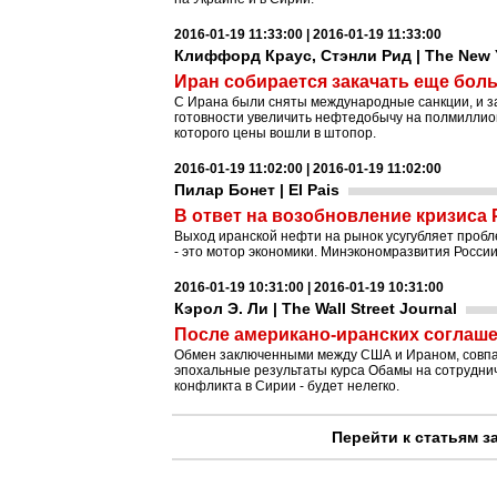
2016-01-19 11:33:00 | 2016-01-19 11:33:00
Клиффорд Краус, Стэнли Рид | The New 
Иран собирается закачать еще бо
С Ирана были сняты международные санкции, и 
готовности увеличить нефтедобычу на полмиллион
которого цены вошли в штопор.
2016-01-19 11:02:00 | 2016-01-19 11:02:00
Пилар Бонет | El Pais
В ответ на возобновление кризиса
Выход иранской нефти на рынок усугубляет пробл
- это мотор экономики. Минэкономразвития Росси
2016-01-19 10:31:00 | 2016-01-19 10:31:00
Кэрол Э. Ли | The Wall Street Journal
После американо-иранских соглашен
Обмен заключенными между США и Ираном, совпа
эпохальные результаты курса Обамы на сотруднич
конфликта в Сирии - будет нелегко.
Перейти к статьям з