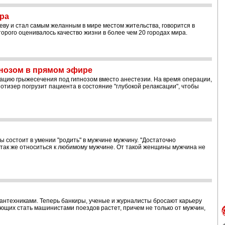
ра
ву и стал самым желанным в мире местом жительства, говорится в
орого оценивалось качество жизни в более чем 20 городах мира.
пнозом в прямом эфире
ацию грыжесечения под гипнозом вместо анестезии. На время операции,
отизер погрузит пациента в состояние "глубокой релаксации", чтобы
 состоит в умении "родить" в мужчине мужчину. "Достаточно
 и так же относиться к любимому мужчине. От такой женщины мужчина не
антехниками. Теперь банкиры, ученые и журналисты бросают карьеру
ающих стать машинистами поездов растет, причем не только от мужчин,