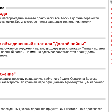
une
паде
х месторождений выжато практически все. Россия должна перенести
их условиях Кремлю скорее нужны западные технологии, нежели
в объединенный штат для "Долгой войны"
благоуханном окружении пальмовых деревьев, с пляжами Тампа и полями
а военный лагерь. Но именно здесь разрабатывается план "Долгой
змом.
ажение"
щадки, повсюду раздавались таблетки с йодом. Однако на Востоке
й катастрофы, по крайней мере официально. Руководство ГДР наложило
ворожденных, чтобы пораньше приучить их к чистоте. Но в противовес