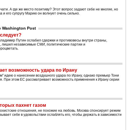
чати. А где же место позитиву? Этот вопрос задают себе не многие, но
 и его супругу Марию он волнует очень сильно.
 Washington Post
 следует?
Владимир Путин ослабил сдержки и противовесы внутри страны,
, лишил независимые СМИ, политические партии и
роцветать.
ает возможность удара по Ирану
м" идею о нанесении воздушного удара по Ирану, однако премьер Тони
я. При этом ЕС рассматривает возможность применения к Ирану серии
оторых пахнет газом
охистские отношения, не похожие на любовь. Москва спонсирует режим
зывает себе в удовольствии ослаблять его, чтобы держать в зависимости