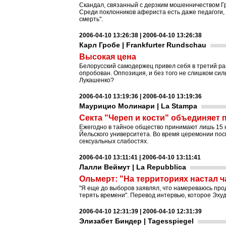
Скандал, связанный с дерзким мошенничеством Гр
Среди поклонников афериста есть даже педагоги, 
смерть".
2006-04-10 13:26:38 | 2006-04-10 13:26:38
Карл Гробе | Frankfurter Rundschau
Высокая цена
Белорусский самодержец привел себя в третий раз
опробован. Оппозиция, и без того не слишком силь
Лукашенко?
2006-04-10 13:19:36 | 2006-04-10 13:19:36
Маурицио Молинари | La Stampa
Секта "Череп и кости" объединяет
Ежегодно в тайное общество принимают лишь 15 н
Йельского университета. Во время церемонии пос
сексуальных слабостях.
2006-04-10 13:11:41 | 2006-04-10 13:11:41
Лалли Веймут | La Repubblica
Ольмерт: "На территориях настал ч
"Я еще до выборов заявлял, что намереваюсь про
терять времени". Перевод интервью, которое Эху
2006-04-10 12:31:39 | 2006-04-10 12:31:39
Элизабет Биндер | Tagesspiegel