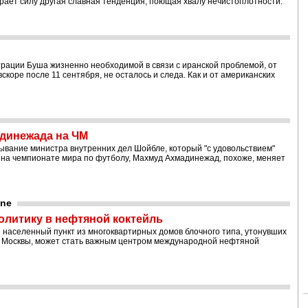
ирает силу другая славная тенденция, поющая хвалу нечистоплотности.
трации Буша жизненно необходимой в связи с иранской проблемой, от
коре после 11 сентября, не осталось и следа. Как и от американских
адинежада на ЧМ
ывание министра внутренних дел Шойбле, который "с удовольствием"
 на чемпионате мира по футболу, Махмуд Ахмадинежад, похоже, меняет
une
олитику в нефтяной коктейль
не населенный пункт из многоквартирных домов блочного типа, утонувших
 до Москвы, может стать важным центром международной нефтяной