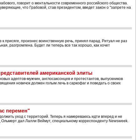
абового, говорит о ментальности современного российского общества.
уверяющие, что Грабовой, став президентом, введет закон о "запрете на
 к присяге, произнес воинственную речь, принял парад. Ритуал не раз
ная, разгромлена. Будет ли теперь все так хорошо, как хочет
 представителей американской элиты
овых адептов-мужчин, англосаксонцев и протестантов, выпускников
вящения новичок должен голым лечь в саркофаг и поведать о своих
ас перемен"
должить уход с территорий. Теперь я намереваюсь идти вперед и не
д Ольмерт дал Лалли Веймут, специальному корреспонденту Newsweek.