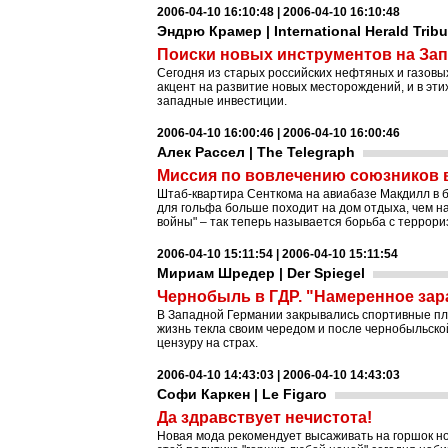
2006-04-10 16:10:48 | 2006-04-10 16:10:48
Эндрю Крамер | International Herald Trib
Поиски новых инструментов на За
Cегодня из старых российских нефтяных и газовы
акцент на развитие новых месторождений, и в эт
западные инвестиции.
2006-04-10 16:00:46 | 2006-04-10 16:00:46
Алек Рассел | The Telegraph
Миссия по вовлечению союзников 
Штаб-квартира Сенткома на авиабазе Макдилл в 
для гольфа больше походит на дом отдыха, чем н
войны" – так теперь называется борьба с террори
2006-04-10 15:11:54 | 2006-04-10 15:11:54
Мириам Шредер | Der Spiegel
Чернобыль в ГДР. "Намеренное зар
В Западной Германии закрывались спортивные пло
жизнь текла своим чередом и после чернобыльско
цензуру на страх.
2006-04-10 14:43:03 | 2006-04-10 14:43:03
Софи Каркен | Le Figaro
Да здравствует нечистота!
Новая мода рекомендует высаживать на горшок но