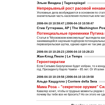
Эльке Виндиш | Tagesspiegel
Непрерывный рост расовой ненави
Уголовные дела возбуждаются в основном по стат
значительная часть населения полностью или част
2006-04-10 10:59:47 | 2006-04-10 10:59:47
Стив Гуттерман, AP | The Washington Pos
Потенциальные преемники Путина
Статья в "Московском комсомольце" выглядела как
занимающейся научным подбором потенциальных к
первоапрельская шутка, однако идея не так уже д
2006-04-10 10:28:23 | 2006-04-10 10:28:23
Жан-Клод Пекле | Le Temps
Геронтократии
Если Сильвио Берлускони будет избран, то к концу
год. Президенту Карло Чампи – 85 лет. От Италии
2006-04-10 10:19:58 | 2006-04-10 10:19:58
Альдо Каццулло | Corriere della Sera
Мама Роза – "секретное оружие" С
Кавалер хочет, чтобы в трудные моменты рядом с 
почему бы тебе все не бросить? Но он этого не сд