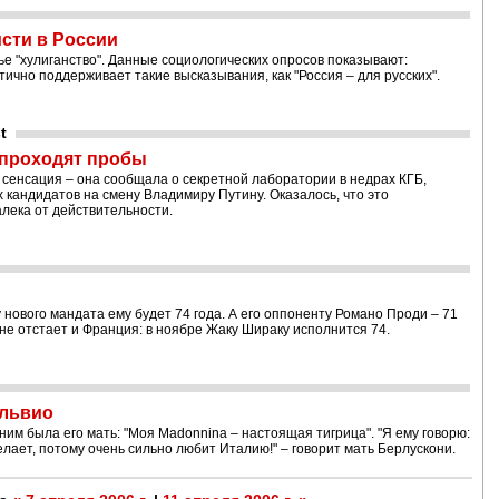
сти в России
ье "хулиганство". Данные социологических опросов показывают:
ично поддерживает такие высказывания, как "Россия – для русских".
t
 проходят пробы
 сенсация – она сообщала о секретной лаборатории в недрах КГБ,
андидатов на смену Владимиру Путину. Оказалось, что это
алека от действительности.
 нового мандата ему будет 74 года. А его оппоненту Романо Проди – 71
 не отстает и Франция: в ноябре Жаку Шираку исполнится 74.
ильвио
ним была его мать: "Моя Madonnina – настоящая тигрица". "Я ему говорю:
елает, потому очень сильно любит Италию!" – говорит мать Берлускони.