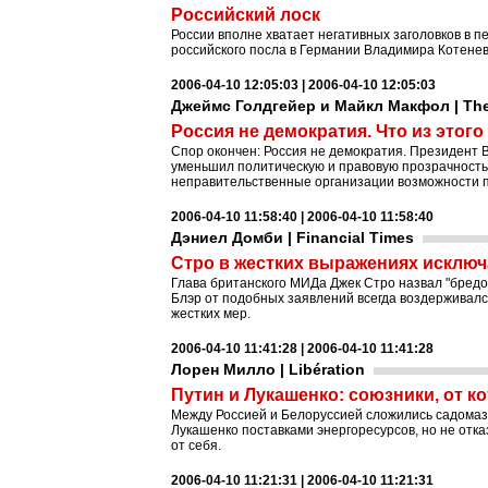
Российский лоск
России вполне хватает негативных заголовков в пе
российского посла в Германии Владимира Котенева
2006-04-10 12:05:03 | 2006-04-10 12:05:03
Джеймс Голдгейер и Майкл Макфол | The
Россия не демократия. Что из этого
Спор окончен: Россия не демократия. Президент 
уменьшил политическую и правовую прозрачность
неправительственные организации возможности п
2006-04-10 11:58:40 | 2006-04-10 11:58:40
Дэниел Домби | Financial Times
Стро в жестких выражениях исключ
Глава британского МИДа Джек Стро назвал "бредо
Блэр от подобных заявлений всегда воздерживалс
жестких мер.
2006-04-10 11:41:28 | 2006-04-10 11:41:28
Лорен Милло | Libération
Путин и Лукашенко: союзники, от к
Между Россией и Белоруссией сложились садомаз
Лукашенко поставками энергоресурсов, но не отка
от себя.
2006-04-10 11:21:31 | 2006-04-10 11:21:31