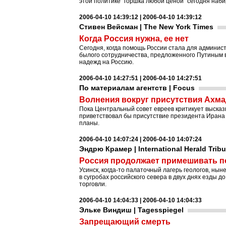
этой политике "горшка любой ценой" сегодня наб
2006-04-10 14:39:12 | 2006-04-10 14:39:12
Стивен Вейсман | The New York Times
Когда Россия нужна, ее нет
Сегодня, когда помощь России стала для админис
былого сотрудничества, предложенного Путиным вс
надежд на Россию.
2006-04-10 14:27:51 | 2006-04-10 14:27:51
По материалам агентств | Focus
Волнения вокруг присутствия Ахм
Пока Центральный совет евреев критикует высказ
приветствовал бы присутствие президента Ирана
планы.
2006-04-10 14:07:24 | 2006-04-10 14:07:24
Эндрю Крамер | International Herald Trib
Россия продолжает примешивать п
Усинск, когда-то палаточный лагерь геологов, ны
в сугробах российского севера в двух днях езды
торговли.
2006-04-10 14:04:33 | 2006-04-10 14:04:33
Эльке Виндиш | Tagesspiegel
Запрещающий смерть