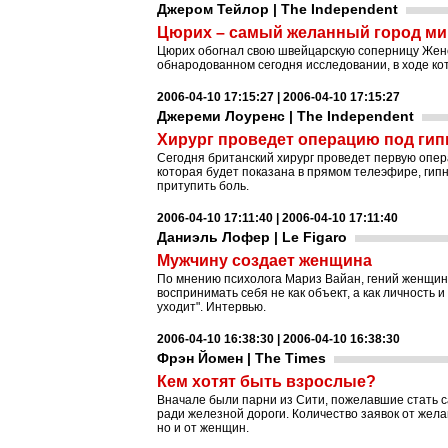
Джером Тейлор | The Independent
Цюрих – самый желанный город ми
Цюрих обогнал свою швейцарскую соперницу Жене
обнародованном сегодня исследовании, в ходе кот
2006-04-10 17:15:27 | 2006-04-10 17:15:27
Джереми Лоуренс | The Independent
Хирург проведет операцию под ги
Сегодня британский хирург проведет первую опер
которая будет показана в прямом телеэфире, гипн
притупить боль.
2006-04-10 17:11:40 | 2006-04-10 17:11:40
Даниэль Лофер | Le Figaro
Мужчину создает женщина
По мнению психолога Мариз Вайан, гений женщины
воспринимать себя не как объект, а как личность
уходит". Интервью.
2006-04-10 16:38:30 | 2006-04-10 16:38:30
Фрэн Йомен | The Times
Кем хотят быть взрослые?
Вначале были парни из Сити, пожелавшие стать с
ради железной дороги. Количество заявок от жел
но и от женщин.