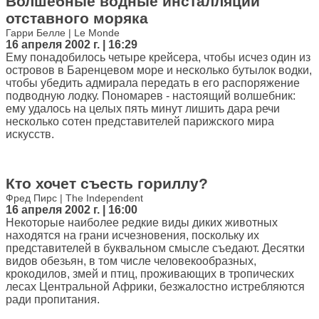
Волшебные водные инсталляции
отставного моряка
Гарри Белле | Le Monde
16 апреля 2002 г. | 16:29
Ему понадобилось четыре крейсера, чтобы исчез один из
островов в Баренцевом море и несколько бутылок водки,
чтобы убедить адмирала передать в его распоряжение
подводную лодку. Пономарев - настоящий волшебник:
ему удалось на целых пять минут лишить дара речи
несколько сотен представителей парижского мира
искусств.
Кто хочет съесть гориллу?
Фред Пирс | The Independent
16 апреля 2002 г. | 16:00
Некоторые наиболее редкие виды диких животных
находятся на грани исчезновения, поскольку их
представителей в буквальном смысле съедают. Десятки
видов обезьян, в том числе человекообразных,
крокодилов, змей и птиц, проживающих в тропических
лесах Центральной Африки, безжалостно истребляются
ради пропитания.