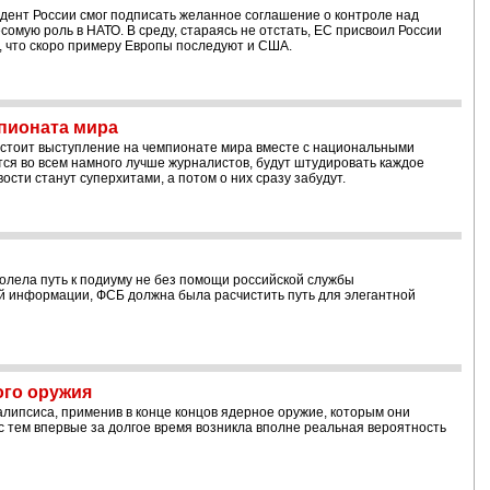
дент России смог подписать желанное соглашение о контроле над
омую роль в НАТО. В среду, стараясь не отстать, ЕС присвоил России
, что скоро примеру Европы последуют и США.
пионата мира
дстоит выступление на чемпионате мира вместе с национальными
тся во всем намного лучше журналистов, будут штудировать каждое
ости станут суперхитами, а потом о них сразу забудут.
олела путь к подиуму не без помощи российской службы
ой информации, ФСБ должна была расчистить путь для элегантной
ого оружия
алипсиса, применив в конце концов ядерное оружие, которым они
с тем впервые за долгое время возникла вполне реальная вероятность