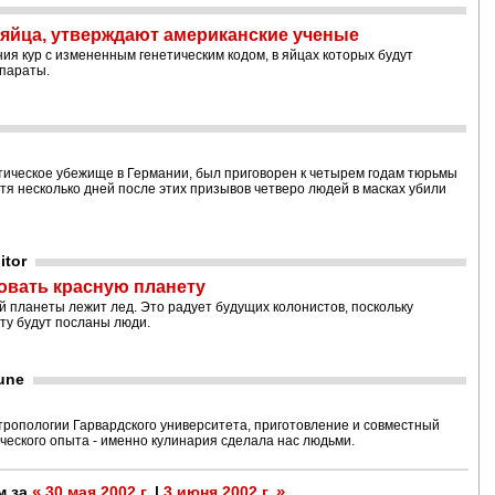
яйца, утверждают американские ученые
я кур с измененным генетическим кодом, в яйцах которых будут
епараты.
тическое убежище в Германии, был приговорен к четырем годам тюрьмы
тя несколько дней после этих призывов четверо людей в масках убили
itor
овать красную планету
ой планеты лежит лед. Это радует будущих колонистов, поскольку
ту будут посланы люди.
bune
тропологии Гарвардского университета, приготовление и совместный
еского опыта - именно кулинария сделала нас людьми.
«
»
м за
30 мая 2002 г.
|
3 июня 2002 г.