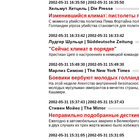
2002-05-31 16:35:50 | 2002-05-31 16:35:50
Хельмут Хетцель | Die Presse
Изменившийся климат: пистолеты п
С момента убийства политика Пима Фортайна поли
Голландии угроза убийства становится для полит
2002-05-31 16:33:42 | 2002-05-31 16:33:42
Лудгер Шульце | Süddeutsche Zeitung
"Сейчас климат в порядке"
Христиан Циге о настроениях в немецкой команде,
2002-05-31 15:49:30 | 2002-05-31 15:49:30
Марлиз Симонс | The New York Times
Боевики вербуют молодых голландс
На этой неделе Агентство внутренней безопаснос
молодых мусульман-эмигрантов в мечетях страны,
Кашмире.
2002-05-31 15:37:43 | 2002-05-31 15:37:43
Стивен Мойес | The Mirror
Неправильно подобранные дестки
Ежегодно в автомобильных авариях в Великобрита
в двух случаях из трех жертв можно было избежа
2002-05-31 15:31:05 | 2002-05-31 15:31:05