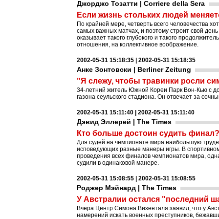
Джорджо Тозатти | Corriere della Sera
Если жизнь стольких людей меняетс
По крайней мере, четверть всего человечества хо
самых важных матчах, и поэтому строит свой день
оказывает такого глубокого и такого продолжител
отношения, на коллективное воображение.
2002-05-31 15:18:35 | 2002-05-31 15:18:35
Анке Зонтовски | Berliner Zeitung
"Я слежу, чтобы травинки росли с
34-летний житель Южной Кореи Парк Вон-Кью с д
газона сеульского стадиона. Он отвечает за сочны
2002-05-31 15:11:40 | 2002-05-31 15:11:40
Дэвид Эллерей | The Times
Кто больше достоин судить финал
Для судей на чемпионате мира наибольшую трудн
исповедующих разные манеры игры. В спортивно
проведения всех финалов чемпионатов мира, одна
судили в одинаковой манере.
2002-05-31 15:08:55 | 2002-05-31 15:08:55
Роджер Мэйнард | The Times
У Австралии остался "последний ш
Вчера Центр Симона Визенталя заявил, что у Ав
намерений искать военных преступников, бежавши