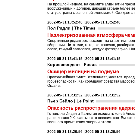
На прошлой неделе, на саммите Буш-Путин прези
вооружениями и договор, дающий стране более вес
статус страны с рыночной экономикой. Ожидается
2002-05-31 13:52:40 | 2002-05-31 13:52:40
Пол Ридли | The Times
Наэлектризованная атмосфера чем
Спортивные редакторы выходят на старт, им пре
сборными. Читатели, которые, конечно, разбираю
слово, каждый заголовок, каждую фотографию. Нов
2002-05-31 13:41:15 | 2002-05-31 13:41:15
Корреспондент | Focus
Офицер милиции на подиуме
Прекраснейшая "мисс Вселенная", кажется, преод
госбезопасности. Как сообщают средства массов
Оксаны.
2002-05-31 13:31:52 | 2002-05-31 13:31:52
Пьер Бейло | Le Point
Опасность распространения ядерн
Готовы ли Индия и Пакистан оседлать коней Апок
располагают? К счастью, это невозможно. Вместе 
военного применения энергии атома.
2002-05-31 13:20:56 | 2002-05-31 13:20:56