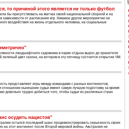
я, то причиной этого является не только футбол
тела бы присутствовать на матчах своей национальной сборной и на
 в зависимости от расписания игр. Никакое другое мероприятие не
ьного воздействия на жизнь отдельного человека, на социальные
имметрично"
олжности ландшафтного садовника в парке отдыха вырос до хранителя
й зеленый цвет газона, на котором в эту пятницу состоится открытие ЧМ.
?
ость представляют игры между командами с разных континентов,
м отношении нынешние судьи имеют самую лучшую подготовку за время
ко довольно трудно добиться того, чтобы судьи из различных стран
анс осудить нацистов"
стралии остался последний шанс продемонстрировать серьезность своих
х на этот континент после Второй мировой войны. Австралия не