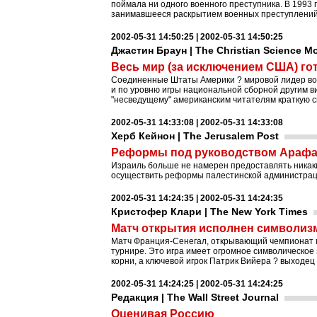
поймала ни одного военного преступника. В 1993
занимавшееся раскрытием военных преступлений 
2002-05-31 14:50:25 | 2002-05-31 14:50:25
Джастин Браун | The Christian Science Mo
Весь мир (за исключением США) го
Соединенные Штаты Америки ? мировой лидер во м
и по уровню игры национальной сборной другим вид
"несведущему" американским читателям краткую 
2002-05-31 14:33:08 | 2002-05-31 14:33:08
Херб Кейнон | The Jerusalem Post
Реформы под руководством Арафата
Израиль больше не намерен предоставлять никак
осуществить реформы палестинской администраци
2002-05-31 14:24:35 | 2002-05-31 14:24:35
Кристофер Клари | The New York Times
Матч открытия исполнен символиз
Матч Франция-Сенегал, открывающий чемпионат м
турнире. Это игра имеет огромное символическое
корни, а ключевой игрок Патрик Вийера ? выходец
2002-05-31 14:24:25 | 2002-05-31 14:24:25
Редакция | The Wall Street Journal
Оценивая Россию