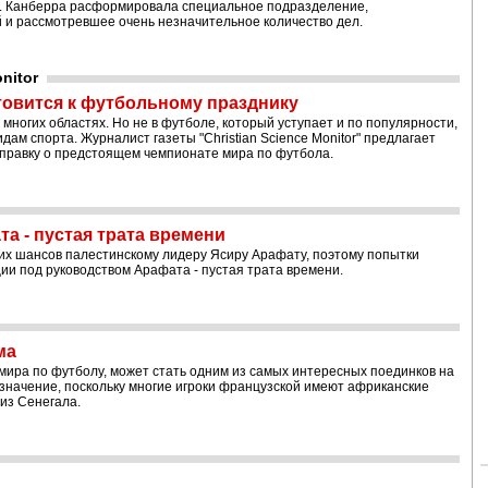
 г. Канберра расформировала специальное подразделение,
и рассмотревшее очень незначительное количество дел.
nitor
товится к футбольному празднику
ногих областях. Но не в футболе, который уступает и по популярности,
ам спорта. Журналист газеты "Christian Science Monitor" предлагает
справку о предстоящем чемпионате мира по футбола.
 - пустая трата времени
их шансов палестинскому лидеру Ясиру Арафату, поэтому попытки
и под руководством Арафата - пустая трата времени.
ма
ира по футболу, может стать одним из самых интересных поединков на
 значение, поскольку многие игроки французской имеют африканские
 из Сенегала.