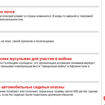
о почте
тический климат в стране изменился. В когда-то мирной и терпимой
иков реальностью.
 ее игре, своей прическе и болельщиках.
ких мусульман для участия в войнах
ти Голландии сообщило, что организация исламских боевиков вербует
 призывая новобранцев вести "священную войну" в Афганистане и
е автомобильные сиденья опасны
нии погибают или получают серьезные травмы около 600 детей, однако
ть, если бы сиденья были подогнаны должным образом.