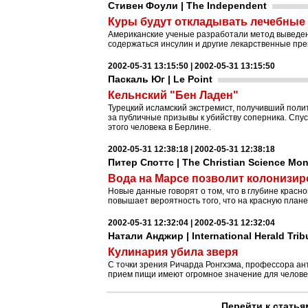
Стивен Фоули | The Independent
Куры будут откладывать лечебные 
Американские ученые разработали метод выведени
содержаться инсулин и другие лекарственные пр
2002-05-31 13:15:50 | 2002-05-31 13:15:50
Паскаль Юг | Le Point
Кельнский "Бен Ладен"
Турецкий исламский экстремист, получивший поли
за публичные призывы к убийству соперника. Спус
этого человека в Берлине.
2002-05-31 12:38:18 | 2002-05-31 12:38:18
Питер Споттс | The Christian Science Mon
Вода на Марсе позволит колонизир
Новые данные говорят о том, что в глубине красн
повышает вероятность того, что на красную плане
2002-05-31 12:32:04 | 2002-05-31 12:32:04
Натали Анджир | International Herald Tri
Кулинария убила зверя
С точки зрения Ричарда Ронгхэма, профессора ан
прием пищи имеют огромное значение для человеч
Перейти к статья