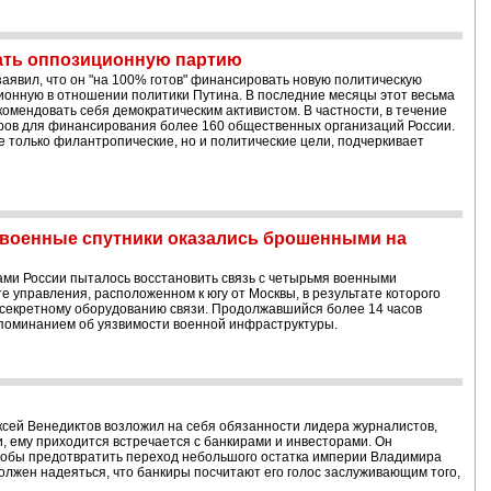
дать оппозиционную партию
аявил, что он "на 100% готов" финансировать новую политическую
ионную в отношении политики Путина. В последние месяцы этот весьма
омендовать себя демократическим активистом. В частности, в течение
аров для финансирования более 160 общественных организаций России.
е только филантропические, но и политические цели, подчеркивает
я военные спутники оказались брошенными на
ами России пыталось восстановить связь с четырьмя военными
е управления, расположенном к югу от Москвы, в результате которого
 секретному оборудованию связи. Продолжавшийся более 14 часов
поминанием об уязвимости военной инфраструктуры.
ексей Венедиктов возложил на себя обязанности лидера журналистов,
, ему приходится встречается с банкирами и инвесторами. Он
чтобы предотвратить переход небольшого остатка империи Владимира
должен надеяться, что банкиры посчитают его голос заслуживающим того,