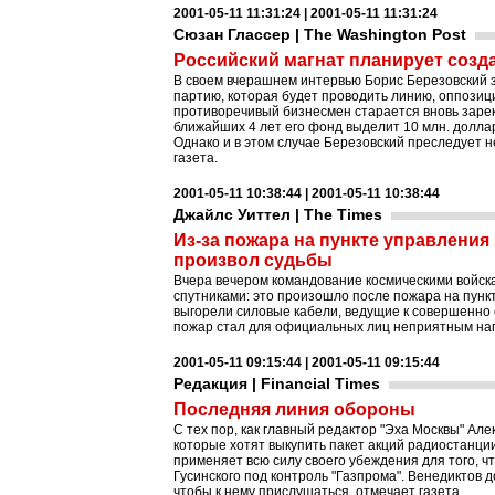
2001-05-11 11:31:24 | 2001-05-11 11:31:24
Сюзан Глассер | The Washington Post
Российский магнат планирует соз
В своем вчерашнем интервью Борис Березовский з
партию, которая будет проводить линию, оппозиц
противоречивый бизнесмен старается вновь зарек
ближайших 4 лет его фонд выделит 10 млн. долл
Однако и в этом случае Березовский преследует н
газета.
2001-05-11 10:38:44 | 2001-05-11 10:38:44
Джайлс Уиттел | The Times
Из-за пожара на пункте управлени
произвол судьбы
Вчера вечером командование космическими войск
спутниками: это произошло после пожара на пункт
выгорели силовые кабели, ведущие к совершенно
пожар стал для официальных лиц неприятным на
2001-05-11 09:15:44 | 2001-05-11 09:15:44
Редакция | Financial Times
Последняя линия обороны
С тех пор, как главный редактор "Эха Москвы" Ал
которые хотят выкупить пакет акций радиостанции
применяет всю силу своего убеждения для того, 
Гусинского под контроль "Газпрома". Венедиктов 
чтобы к нему прислушаться, отмечает газета.