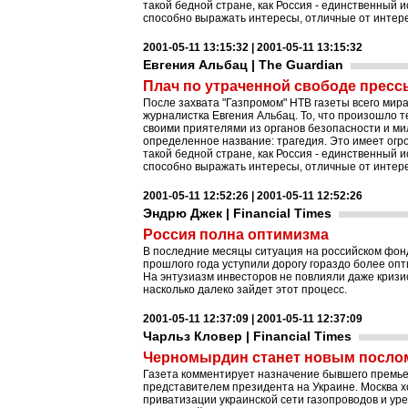
такой бедной стране, как Россия - единственный
способно выражать интересы, отличные от интере
2001-05-11 13:15:32 | 2001-05-11 13:15:32
Евгения Альбац | The Guardian
Плач по утраченной свободе пресс
После захвата "Газпромом" НТВ газеты всего мир
журналистка Евгения Альбац. То, что произошло 
своими приятелями из органов безопасности и ми
определенное название: трагедия. Это имеет огр
такой бедной стране, как Россия - единственный
способно выражать интересы, отличные от интере
2001-05-11 12:52:26 | 2001-05-11 12:52:26
Эндрю Джек | Financial Times
Россия полна оптимизма
В последние месяцы ситуация на российском фон
прошлого года уступили дорогу гораздо более оп
На энтузиазм инвесторов не повлияли даже кризис
насколько далеко зайдет этот процесс.
2001-05-11 12:37:09 | 2001-05-11 12:37:09
Чарльз Кловер | Financial Times
Черномырдин станет новым послом
Газета комментирует назначение бывшего премь
представителем президента на Украине. Москва х
приватизации украинской сети газопроводов и уре