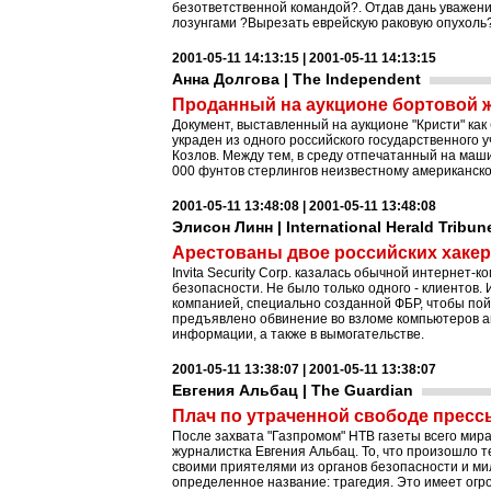
безответственной командой?. Отдав дань уважени
лозунгами ?Вырезать еврейскую раковую опухоль
2001-05-11 14:13:15 | 2001-05-11 14:13:15
Анна Долгова | The Independent
Проданный на аукционе бортовой ж
Документ, выставленный на аукционе "Кристи" ка
украден из одного российского государственного
Козлов. Между тем, в среду отпечатанный на маш
000 фунтов стерлингов неизвестному американско
2001-05-11 13:48:08 | 2001-05-11 13:48:08
Элисон Линн | International Herald Tribun
Арестованы двое российских хаке
Invita Security Corp. казалась обычной интернет
безопасности. Не было только одного - клиентов. 
компанией, специально созданной ФБР, чтобы пой
предъявлено обвинение во взломе компьютеров а
информации, а также в вымогательстве.
2001-05-11 13:38:07 | 2001-05-11 13:38:07
Евгения Альбац | The Guardian
Плач по утраченной свободе пресс
После захвата "Газпромом" НТВ газеты всего мир
журналистка Евгения Альбац. То, что произошло 
своими приятелями из органов безопасности и ми
определенное название: трагедия. Это имеет огр