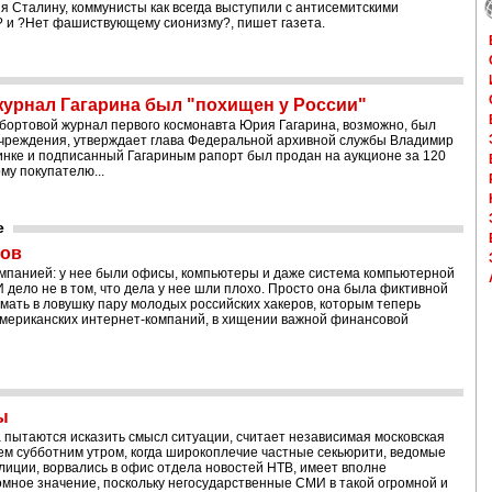
я Сталину, коммунисты как всегда выступили с антисемитскими
? и ?Нет фашиствующему сионизму?, пишет газета.
урнал Гагарина был "похищен у России"
к бортовой журнал первого космонавта Юрия Гагарина, возможно, был
 учреждения, утверждает глава Федеральной архивной службы Владимир
инке и подписанный Гагариным рапорт был продан на аукционе за 120
му покупателю...
e
ров
-компанией: у нее были офисы, компьютеры и даже система компьютерной
И дело не в том, что дела у нее шли плохо. Просто она была фиктивной
мать в ловушку пару молодых российских хакеров, которым теперь
мериканских интернет-компаний, в хищении важной финансовой
ы
а пытаются исказить смысл ситуации, считает независимая московская
тем субботним утром, когда широкоплечие частные секьюрити, ведомые
лиции, ворвались в офис отдела новостей НТВ, имеет вполне
омное значение, поскольку негосударственные СМИ в такой огромной и