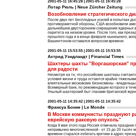
2001-05-11 16:45:28 | 2001-05-11 16:45:28
Лотар Рюль | Neue Zürcher Zeitung
Возобновление стратегического ди
После двух лет бесплодных усилий в попытках до
противоракетной обороны, США возобновили амери
дальнейшем двустороннем сокращении ядерных воо
паритета на низком уровне. После того, как пре
прошлого года и в конце февраля нынешнего, воп
Вашингтоном оставался вопросом времени.
2001-05-11 15:53:55 | 2001-05-11 15:53:55
Астрид Уэндландт | Financial Times
Шахтеры шахты "Воргашорская" при
для радости
Несмотря на то, что российские шахтеры считаютс
условия жизни и труда остаются крайне тяжелыми
влиятельные московские бизнесмены - владельцы 
Всемирный банк, по рекомендации которого в теч
Унылый шахтерский быт глазами британской журн
2001-05-11 14:35:42 | 2001-05-11 14:35:42
Франсуа Бонне | Le Monde
В Москве коммунисты празднуют р
еврейскую раковую опухоль"
Когда 9 мая этого года Россия отмечала праздник
непривычно многочисленной - от 15 до 20 тысяч ч
времени старался избегать критики в адрес през