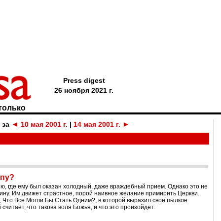
Press digest
26 ноября 2021 г.
только
◄
►
 за
10 мая 2001 г.
|
14 мая 2001 г.
апу?
, где ему был оказан холодный, даже враждебный прием. Однако это не
аину. Им движет страстное, порой наивное желание примирить Церкви.
, Что Все Могли Бы Стать Одним?, в которой выразил свое пылкое
читает, что такова воля Божья, и что это произойдет.