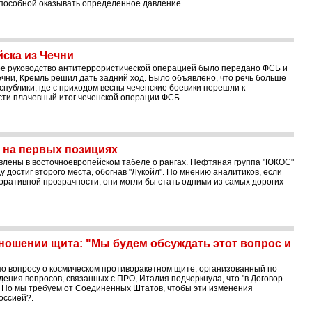
 способной оказывать определенное давление.
ска из Чечни
ное руководство антитеррористической операцией было передано ФСБ и
ни, Кремль решил дать задний ход. Было объявлено, что речь больше
спублики, где с приходом весны чеченские боевики перешли к
сти плачевный итог чеченской операции ФСБ.
 на первых позициях
влены в восточноевропейском табеле о рангах. Нефтяная группа "ЮКОС"
ду достиг второго места, обогнав "Лукойл". По мнению аналитиков, если
оративной прозрачности, они могли бы стать одними из самых дорогих
ношении щита: "Мы будем обсуждать этот вопрос и
о вопросу о космическом противоракетном щите, организованный по
ения вопросов, связанных с ПРО, Италия подчеркнула, что "в Договор
. Но мы требуем от Соединенных Штатов, чтобы эти изменения
оссией?.