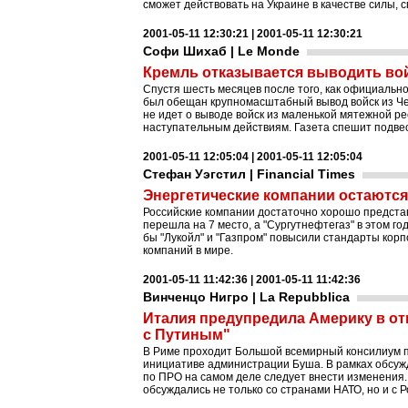
сможет действовать на Украине в качестве силы,
2001-05-11 12:30:21 | 2001-05-11 12:30:21
Софи Шихаб | Le Monde
Кремль отказывается выводить вой
Спустя шесть месяцев после того, как официаль
был обещан крупномасштабный вывод войск из Чеч
не идет о выводе войск из маленькой мятежной ре
наступательным действиям. Газета спешит подве
2001-05-11 12:05:04 | 2001-05-11 12:05:04
Стефан Уэгстил | Financial Times
Энергетические компании остаются
Российские компании достаточно хорошо предста
перешла на 7 место, а "Сургутнефтегаз" в этом го
бы "Лукойл" и "Газпром" повысили стандарты корп
компаний в мире.
2001-05-11 11:42:36 | 2001-05-11 11:42:36
Винченцо Нигро | La Repubblica
Италия предупредила Америку в от
с Путиным"
В Риме проходит Большой всемирный консилиум п
инициативе администрации Буша. В рамках обсужд
по ПРО на самом деле следует внести изменения
обсуждались не только со странами НАТО, но и с Р