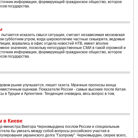
 источник информации, формирующий гражданское общество, которое
сов государства.
ы
а пытаются исказить смысл ситуации, считает независимая московская
тем субботним утром, когда широкоплечие частные секьюрити, ведомые
лиции, ворвались в офис отдела новостей НТВ, имеет вполне
омное значение, поскольку негосударственные СМИ в такой огромной и
 источник информации, формирующий гражданское общество, которое
сов государства.
довом рынке улучшается, пишет газета. Мрачные прогнозы конца
тимистичным оценкам. Показатели России - самые высокие после Китая.
ы в Турции и Аргентине. Тенденция очевидна, весь вопрос в том,
 в Киеве
ер-министра Виктора Черномырдина послом России и специальным
отела бы увязать между собой вопросы российского участия в
гулирования украинского долга "Газпрому". Черномырдин, скорее всего,