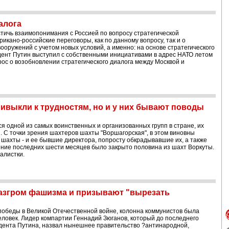
алога
стичь взаимопонимания с Россией по вопросу стратегической
кано-российские переговоры, как по данному вопросу, так и о
ружений с учетом новых условий, а именно: на основе стратегического
зидент Путин выступил с собственными инициативами в адрес НАТО летом
рос о возобновлении стратегического диалога между Москвой и
выкли к трудностям, но и у них бывают поводы
я одной из самых воинственных и организованных групп в стране, их
. С точки зрения шахтеров шахты "Воршагорская", в этом виновны
шахты - и ее бывшие директора, попросту обкрадывавшие их, а также
ение последних шести месяцев было закрыто половина из шахт Воркуты.
алистки.
азгром фашизма и призывают "вырезать
 победы в Великой Отечественной войне, колонна коммунистов была
еловек. Лидер компартии Геннадий Зюганов, который до последнего
идента Путина, назвал нынешнее правительство ?антинародной,