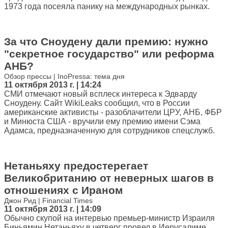
1973 года посеяла панику на международных рынках.
За что Сноудену дали премию: нужно
"секретное государство" или реформа
АНБ?
Обзор прессы | InoPressa: тема дня
11 октября 2013 г. | 14:24
СМИ отмечают новый всплеск интереса к Эдварду
Сноудену. Сайт WikiLeaks сообщил, что в России
американские активисты - разоблачители ЦРУ, АНБ, ФБР
и Минюста США - вручили ему премию имени Сэма
Адамса, предназначенную для сотрудников спецслужб.
Нетаньяху предостерегает
Великобританию от неверных шагов в
отношениях с Ираном
Джон Рид | Financial Times
11 октября 2013 г. | 14:09
Обычно скупой на интервью премьер-министр Израиля
Биньямин Нетаньяху в четверг провел в Иерусалиме