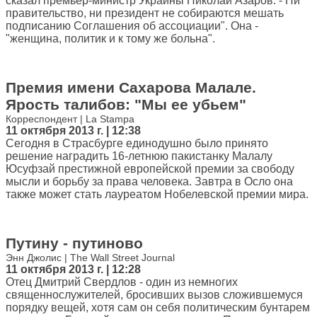
сказал премьер-министр Украины Николай Азаров. - Ни
правительство, ни президент не собираются мешать
подписанию Соглашения об ассоциации". Она -
"женщина, политик и к тому же больна".
Премия имени Сахарова Малале.
Ярость талибов: "Мы ее убьем"
Корреспондент | La Stampa
11 октября 2013 г. | 12:38
Сегодня в Страсбурге единодушно было принято
решение наградить 16-летнюю пакистанку Малалу
Юсуфзай престижной европейской премии за свободу
мысли и борьбу за права человека. Завтра в Осло она
также может стать лауреатом Нобелевской премии мира.
Путину - путиново
Энн Джолис | The Wall Street Journal
11 октября 2013 г. | 12:28
Отец Дмитрий Свердлов - один из немногих
священнослужителей, бросивших вызов сложившемуся
порядку вещей, хотя сам он себя политическим бунтарем