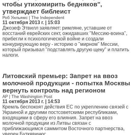
чтобы утихомирить бедняков",
утверждает библеист
Роб Уильямс | The Independent
11 октября 2013 г. | 15:03
Джозеф Этвилл заявляет: римляне, уставшие от
восстаний еврейских сект, ожидавших "Мессию-воина",
прибегли к психологической войне и создали
конкурирующую веру - историю о "мирном" Мессии,
который призывал "подставлять другую щеку" и платить
налоги.
Литовский премьер: Запрет на ввоз
молочной продукции - попытка Москвы
вернуть контроль над регионом
АР | The Washington Post
11 октября 2013 г. | 14:53
Кремль беспокоят действия ЕС по укреплению связей с
Украиной и другими постсоветскими республиками,
входящими в сферу его влияния. Запрет на ввоз
молочной продукции из Литвы связан с
приближающимся саммитом Восточного партнерства,
уверен Буткявичюс.