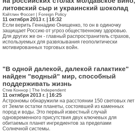
на российских столах молдавское вино,
литовский сыр и украинский шоколад
Кэйтлин Фоссет | Foreign Policy
11 октября 2013 г. | 16:32
Если верить Геннадию Онищенко, то он в одиночку
защищает Россию от угроз общественному здоровью.
Для других же он - главный распространитель страхов,
используемых для развязывания геополитически
мотивированных торговых войн.
"В одной далекой, далекой галактике"
найден "водный" мир, способный
поддерживать жизнь
Стив Коннор | The Independent
11 октября 2013 г. | 16:25
Астрономы обнаружили на расстоянии 150 световых лет
от Земли остатки планеты, состоявшей из каменных
пород и воды. Это первый известный случай
одновременного присутствия двух ключевых для
обитаемых планет ингредиентов за пределами
Солнечной системы.