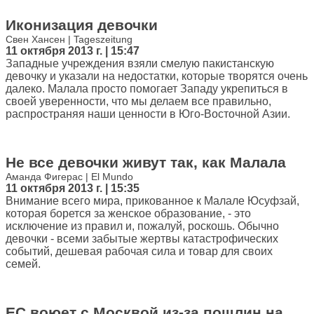
Иконизация девочки
Свен Хансен | Tageszeitung
11 октября 2013 г. | 15:47
Западные учреждения взяли смелую пакистанскую
девочку и указали на недостатки, которые творятся очень
далеко. Малала просто помогает Западу укрепиться в
своей уверенности, что мы делаем все правильно,
распространяя наши ценности в Юго-Восточной Азии.
Не все девочки живут так, как Малала
Аманда Фигерас | El Mundo
11 октября 2013 г. | 15:35
Внимание всего мира, прикованное к Малале Юсуфзай,
которая борется за женское образование, - это
исключение из правил и, пожалуй, роскошь. Обычно
девочки - всеми забытые жертвы катастрофических
событий, дешевая рабочая сила и товар для своих
семей.
ЕС воюет с Москвой из-за пошлин на