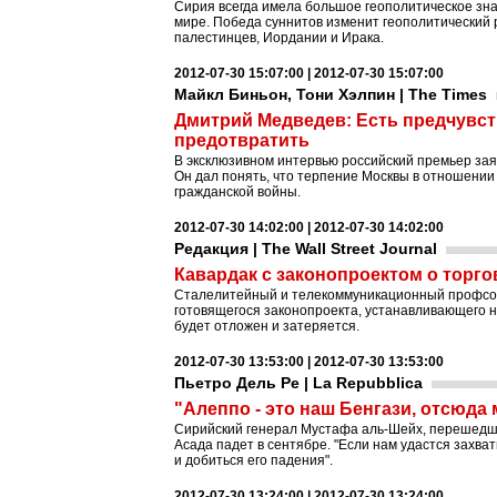
Сирия всегда имела большое геополитическое зна
мире. Победа суннитов изменит геополитический 
палестинцев, Иордании и Ирака.
2012-07-30 15:07:00 | 2012-07-30 15:07:00
Майкл Биньон, Тони Хэлпин | The Times
Дмитрий Медведев: Есть предчувст
предотвратить
В эксклюзивном интервью российский премьер заяв
Он дал понять, что терпение Москвы в отношении 
гражданской войны.
2012-07-30 14:02:00 | 2012-07-30 14:02:00
Редакция | The Wall Street Journal
Кавардак с законопроектом о торго
Сталелитейный и телекоммуникационный профсою
готовящегося законопроекта, устанавливающего н
будет отложен и затеряется.
2012-07-30 13:53:00 | 2012-07-30 13:53:00
Пьетро Дель Ре | La Repubblica
"Алеппо - это наш Бенгази, отсюд
Сирийский генерал Мустафа аль-Шейх, перешедший
Асада падет в сентябре. "Если нам удастся захв
и добиться его падения".
2012-07-30 13:24:00 | 2012-07-30 13:24:00