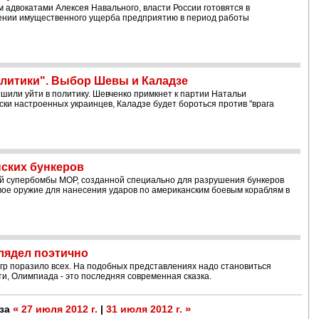
адвокатами Алексея Навального, власти России готовятся в
нении имущественного ущерба предприятию в период работы
олитики". Выбор Шевы и Каладзе
шили уйти в политику. Шевченко примкнет к партии Натальи
ски настроенных украинцев, Каладзе будет бороться против "врага
ских бункеров
ой супербомбы MOP, созданной специально для разрушения бункеров
вое оружие для нанесения ударов по американским боевым кораблям в
лядел поэтично
гр поразило всех. На подобных представлениях надо становиться
сути, Олимпиада - это последняя современная сказка.
«
»
 за
27 июля 2012 г.
|
31 июля 2012 г.