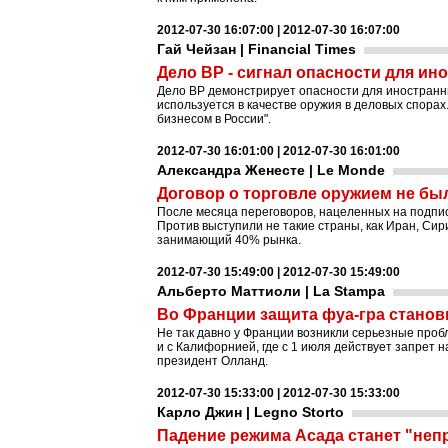
2012-07-30 16:07:00 | 2012-07-30 16:07:00
Гай Чейзан | Financial Times
Дело BP - сигнал опасности для и
Дело BP демонстрирует опасности для иностранны
используется в качестве оружия в деловых спорах
бизнесом в России".
2012-07-30 16:01:00 | 2012-07-30 16:01:00
Александра Женесте | Le Monde
Договор о торговле оружием не бы
После месяца переговоров, нацеленных на подпис
Против выступили не такие страны, как Иран, Сир
занимающий 40% рынка.
2012-07-30 15:49:00 | 2012-07-30 15:49:00
Альберто Маттиоли | La Stampa
Во Франции защита фуа-гра стано
Не так давно у Франции возникли серьезные проб
и с Калифорнией, где с 1 июля действует запрет 
президент Олланд.
2012-07-30 15:33:00 | 2012-07-30 15:33:00
Карло Джин | Legno Storto
Падение режима Асада станет "неп