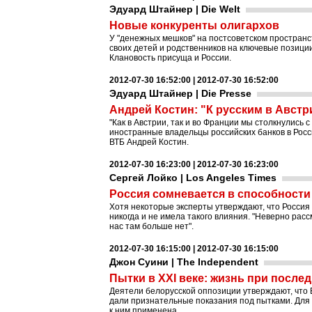
Эдуард Штайнер | Die Welt
Новые конкуренты олигархов
У "денежных мешков" на постсоветском простран
своих детей и родственников на ключевые позиции
Клановость присуща и России.
2012-07-30 16:52:00 | 2012-07-30 16:52:00
Эдуард Штайнер | Die Presse
Андрей Костин: "К русским в Австр
"Как в Австрии, так и во Франции мы столкнулись с
иностранные владельцы российских банков в Росси
ВТБ Андрей Костин.
2012-07-30 16:23:00 | 2012-07-30 16:23:00
Сергей Лойко | Los Angeles Times
Россия сомневается в способности
Хотя некоторые эксперты утверждают, что Россия
никогда и не имела такого влияния. "Неверно рас
нас там больше нет".
2012-07-30 16:15:00 | 2012-07-30 16:15:00
Джон Суини | The Independent
Пытки в XXI веке: жизнь при после
Деятели белорусской оппозиции утверждают, что 
дали признательные показания под пытками. Для 
к ним применена.