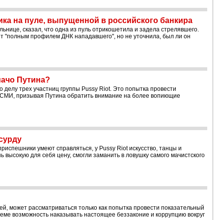
ка на пуле, выпущенной в российского банкира
ьнице, сказал, что одна из пуль отрикошетила и задела стрелявшего.
т "полным профилем ДНК нападавшего", но не уточнила, был ли он
мачо Путина?
о делу трех участниц группы Pussy Riot. Это попытка провести
 СМИ, призывая Путина обратить внимание на более вопиющие
сурду
 приспешники умеют справляться, у Pussy Riot искусство, танцы и
 высокую для себя цену, смогли заманить в ловушку самого мачистского
тей, может рассматриваться только как попытка провести показательный
теме возможность наказывать настоящее беззаконие и коррупцию вокруг