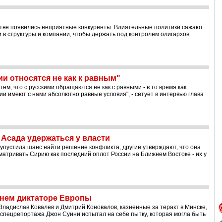
стве появились неприятные конкуренты. Влиятельные политики сажают
 в структуры и компании, чтобы держать под контролем олигархов.
ии относятся не как к равным"
 тем, что с русскими обращаются не как с равными - в то время как
и имеют с нами абсолютно равные условия", - сетует в интервью глава
 Асада удержаться у власти
 упустила шанс найти решение конфликта, другие утверждают, что она
сматривать Сирию как последний оплот России на Ближнем Востоке - их у
днем диктаторе Европы
Владислав Ковалев и Дмитрий Коновалов, казненные за теракт в Минске,
спецрепортажа Джон Суини испытал на себе пытку, которая могла быть