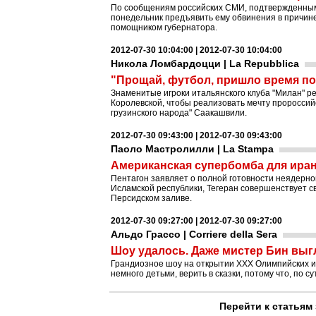
По сообщениям российских СМИ, подтвержденным 
понедельник предъявить ему обвинения в причи
помощником губернатора.
2012-07-30 10:04:00 | 2012-07-30 10:04:00
Никола Ломбардоцци | La Repubblica
"Прощай, футбол, пришло время п
Знаменитые игроки итальянского клуба "Милан" ре
Королевской, чтобы реализовать мечту пророссий
грузинского народа" Саакашвили.
2012-07-30 09:43:00 | 2012-07-30 09:43:00
Паоло Мастролилли | La Stampa
Американская супербомба для иран
Пентагон заявляет о полной готовности неядерн
Исламской республики, Тегеран совершенствует с
Персидском заливе.
2012-07-30 09:27:00 | 2012-07-30 09:27:00
Альдо Грассо | Corriere della Sera
Шоу удалось. Даже мистер Бин выг
Грандиозное шоу на открытии ХХХ Олимпийских и
немного детьми, верить в сказки, потому что, по 
Перейти к статьям