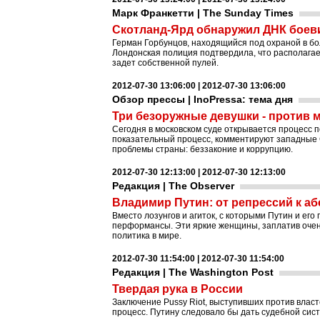
Марк Франкетти | The Sunday Times
Скотланд-Ярд обнаружил ДНК боеви
Герман Горбунцов, находящийся под охраной в бол
Лондонская полиция подтвердила, что располагае
задет собственной пулей.
2012-07-30 13:06:00 | 2012-07-30 13:06:00
Обзор прессы | InoPressa: тема дня
Три безоружные девушки - против 
Сегодня в московском суде открывается процесс п
показательный процесс, комментируют западные
проблемы страны: беззаконие и коррупцию.
2012-07-30 12:13:00 | 2012-07-30 12:13:00
Редакция | The Observer
Владимир Путин: от репрессий к аб
Вместо лозунгов и агиток, с которыми Путин и его
перформансы. Эти яркие женщины, заплатив очень
политика в мире.
2012-07-30 11:54:00 | 2012-07-30 11:54:00
Редакция | The Washington Post
Твердая рука в России
Заключение Pussy Riot, выступивших против влас
процесс. Путину следовало бы дать судебной сис