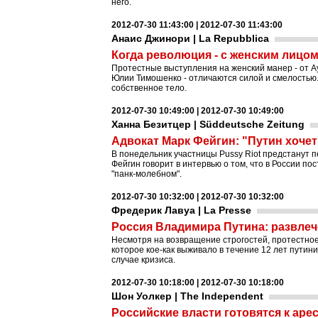
него.
2012-07-30 11:43:00 | 2012-07-30 11:43:00
Анаис Джинори | La Repubblica
Когда революция - c женским лицо
Протестные выступления на женский манер - от Ау
Юлии Тимошенко - отличаются силой и смелостью.
собственное тело.
2012-07-30 10:49:00 | 2012-07-30 10:49:00
Ханна Безитцер | Süddeutsche Zeitung
Адвокат Марк Фейгин: "Путин хочет
В понедельник участницы Pussy Riot предстанут п
Фейгин говорит в интервью о том, что в России по
"панк-молебном".
2012-07-30 10:32:00 | 2012-07-30 10:32:00
Фредерик Лавуа | La Presse
Россия Владимира Путина: развлеч
Несмотря на возвращение строгостей, протестное
которое кое-как выживало в течение 12 лет пути
случае кризиса.
2012-07-30 10:18:00 | 2012-07-30 10:18:00
Шон Уолкер | The Independent
Российские власти готовятся к аре