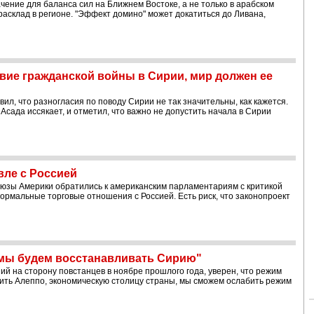
чение для баланса сил на Ближнем Востоке, а не только в арабском
расклад в регионе. "Эффект домино" может докатиться до Ливана,
вие гражданской войны в Сирии, мир должен ее
ил, что разногласия по поводу Сирии не так значительны, как кажется.
Асада иссякает, и отметил, что важно не допустить начала в Сирии
вле с Россией
зы Америки обратились к американским парламентариям с критикой
ормальные торговые отношения с Россией. Есть риск, что законопроект
а мы будем восстанавливать Сирию"
 на сторону повстанцев в ноябре прошлого года, уверен, что режим
атить Алеппо, экономическую столицу страны, мы сможем ослабить режим