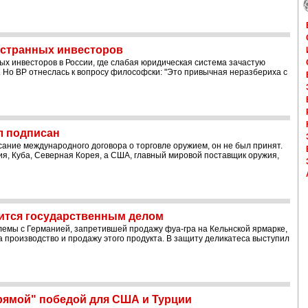
ностранных инвесторов
х инвесторов в России, где слабая юридическая система зачастую
. Но BP отнеслась к вопросу философски: "Это привычная неразбериха с
л подписан
ание международного договора о торговле оружием, он не был принят.
ия, Куба, Северная Корея, а США, главный мировой поставщик оружия,
вится государственным делом
лемы с Германией, запретившей продажу фуа-гра на Кельнской ярмарке,
на производство и продажу этого продукта. В защиту деликатеса выступил
рямой" победой для США и Турции