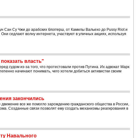
м
н Сан Су Чжи до арабских блоггерш, от Камилы Вальехо до Pussy Riot и
 Они седлают волну интернета, участвуют в уличных акциях, используя
 показать власть"
еред судом из-за того, что протестовали против Путина. Их адвокат Марк
степенно начинают понимать, чего хотели добиться активистки своим
ения закончились
 движение все же помогло зарождению гражданского общества в России,
низма. Созданные связи позволят ему создать механизмы реагирования в
сту Навального