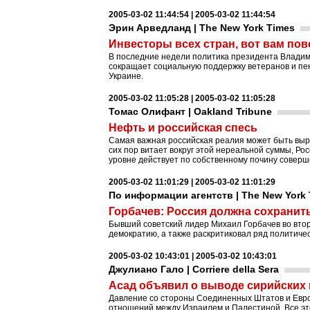
2005-03-02 11:44:54 | 2005-03-02 11:44:54
Эрин Арведланд | The New York Times
Инвесторы всех стран, вот вам повес
В последние недели политика президента Владим
сокращает социальную поддержку ветеранов и пе
Украине.
2005-03-02 11:05:28 | 2005-03-02 11:05:28
Томас Олифант | Oakland Tribune
Нефть и российская спесь
Самая важная российская реалия может быть выра
сих пор витает вокруг этой нереальной суммы, Ро
уровне действует по собственному почину соверш
2005-03-02 11:01:29 | 2005-03-02 11:01:29
По информации агентств | The New York
Горбачев: Россия должна сохранит
Бывший советский лидер Михаил Горбачев во втор
демократию, а также раскритиковал ряд политичес
2005-03-02 10:43:01 | 2005-03-02 10:43:01
Джулиано Гало | Corriere della Sera
Асад объявил о выводе сирийских 
Давление со стороны Соединенных Штатов и Евро
отношений между Израилем и Палестиной. Все эт