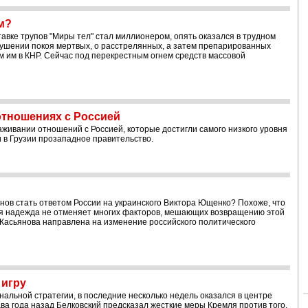
м?
авке трупов "Миры тел" стал миллионером, опять оказался в трудном
арушении покоя мертвых, о расстрелянных, а затем препарированных
м им в КНР. Сейчас под перекрестным огнем средств массовой
отношениях с Россией
живании отношений с Россией, которые достигли самого низкого уровня
 в Грузии прозападное правительство.
ов стать ответом России на украинского Виктора Ющенко? Похоже, что
отя надежда не отменяет многих факторов, мешающих возвращению этой
Касьянова направлена на изменение российского политического
 игру
альной стратегии, в последние несколько недель оказался в центре
ва года назад Белковский предсказал жесткие меры Кремля против того,