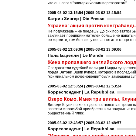
что он назвал "олигархическим переворотом".
2005-03-02 13:15:54 | 2005-03-02 13:15:54
Катрин Зингер | Die Presse
Украина: акция против контрабанд
Не подмажешь – не поедешь. До сих пор взятки бы
заклинает предпринимателей больше не давать ни
ее кормите, тем больше у нее аппетит, в конце кон
2005-03-02 13:09:06 | 2005-03-02 13:09:06
Поль Барелли | Le Monde
Жена пропавшего английского лорд
Следователи судебной полиции Ниццы существенн
лорда Энтони Эшли Купера, которого в последний 
"криминальном исчезновении" были замешаны супр
2005-03-02 12:53:24 | 2005-03-02 12:53:24
Корреспондент | La Repubblica
Озеро Комо. Имея три виллы, Клуни
Джордж Клуни не хочет довольствоваться тремя ви
властям с просьбой приобрести или получить в к
общественный пляж.
2005-03-02 12:48:57 | 2005-03-02 12:48:57
Корреспондент | La Repubblica
"Израиль должен пройти свою част