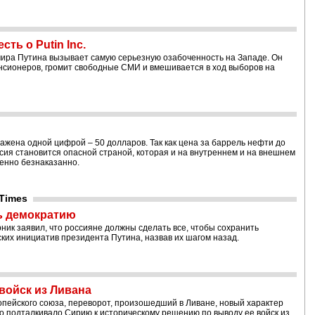
ть о Putin Inc.
ира Путина вызывает самую серьезную озабоченность на Западе. Он
нсионеров, громит свободные СМИ и вмешивается в ход выборов на
жена одной цифрой – 50 долларов. Так как цена за баррель нефти до
ссия становится опасной страной, которая и на внутреннем и на внешнем
енно безнаказанно.
 Times
ь демократию
ник заявил, что россияне должны сделать все, чтобы сохранить
ких инициатив президента Путина, назвав их шагом назад.
войск из Ливана
пейского союза, переворот, произошедший в Ливане, новый характер
о подталкивало Сирию к историческому решению по выводу ее войск из