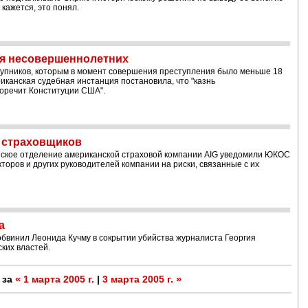
 кажется, это понял.
ля несовершеннолетних
тупников, которым в момент совершения преступления было меньше 18
иканская судебная инстанция постановила, что "казнь
оречит Конституции США".
т страховщиков
ийское отделение американской страховой компании AIG уведомили ЮКОС
торов и других руководителей компании на риски, связанные с их
а
бвинил Леонида Кучму в сокрытии убийства журналиста Георгия
ских властей.
«
»
 за
1 марта 2005 г.
|
3 марта 2005 г.