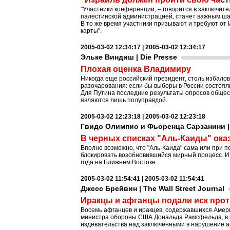
"Участники конференции, – говорится в заключит
палестинской администрацией, станет важным ша
В то же время участники призывают и требуют от 
карты".
2005-03-02 12:34:17 | 2005-03-02 12:34:17
Эльке Виндиш | Die Presse
Плохая оценка Владимиру
Никогда еще российский президент, столь избало
разочарования: если бы выборы в России состоял
Для Путина последние результаты опросов общест
являются лишь полуправдой.
2005-03-02 12:23:18 | 2005-03-02 12:23:18
Гвидо Олимпио и Фьоренца Сарзанини | C
В черных списках "Аль-Каиды" ока
Вполне возможно, что "Аль-Каида" сама или при 
блокировать возобновившийся мирный процесс. И 
года на Ближнем Востоке.
2005-03-02 11:54:41 | 2005-03-02 11:54:41
Джесс Брейвин | The Wall Street Journal
Иракцы и афганцы подали иск про
Восемь афганцев и иракцев, содержавшихся Амер
министра обороны США Дональда Рамсфельда, в к
издевательства над заключенными в нарушение а