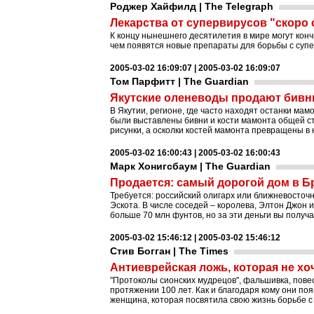
Роджер Хайфилд | The Telegraph
Лекарства от супервирусов "скоро
К концу нынешнего десятилетия в мире могут кон
чем появятся новые препараты для борьбы с супе
2005-03-02 16:09:07 | 2005-03-02 16:09:07
Том Парфитт | The Guardian
Якутские оленеводы продают бивн
В Якутии, регионе, где часто находят останки ма
были выставлены бивни и кости мамонта общей с
рисунки, а осколки костей мамонта превращены в
2005-03-02 16:00:43 | 2005-03-02 16:00:43
Марк Хонигсбаум | The Guardian
Продается: самый дорогой дом в Б
Требуется: российский олигарх или ближневосто
Эскота. В числе соседей – королева, Элтон Джон 
больше 70 млн фунтов, но за эти деньги вы получа
2005-03-02 15:46:12 | 2005-03-02 15:46:12
Стив Богган | The Times
Антиеврейская ложь, которая не хо
"Протоколы сионских мудрецов", фальшивка, пов
протяжении 100 лет. Как и благодаря кому они п
женщина, которая посвятила свою жизнь борьбе с