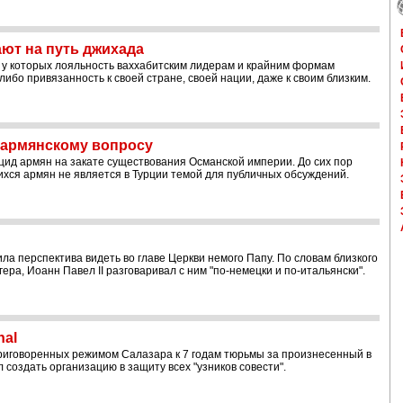
ают на путь джихада
 у которых лояльность ваххабитским лидерам и крайним формам
ибо привязанность к своей стране, своей нации, даже к своим близким.
 армянскому вопросу
цид армян на закате существования Османской империи. До сих пор
хся армян не является в Турции темой для публичных обсуждений.
ила перспектива видеть во главе Церкви немого Папу. По словам близкого
ра, Иоанн Павел II разговаривал с ним "по-немецки и по-итальянски".
nal
 приговоренных режимом Салазара к 7 годам тюрьмы за произнесенный в
 создать организацию в защиту всех "узников совести".