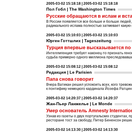
2005-03-02 15:18:18 | 2005-03-02 15:18:18
Пол Гобл | The Washington Times
Русские обращаются в ислам и вст
В России появляется все больше и больше людей,
радикального ислама полностью затмевает какую-л
2005-03-02 15:10:03 | 2005-03-02 15:10:03
Юрген Готтшлих | Tageszeitung
Турция впервые высказывается по
Интеллигенция требует наконец-то признать гено
судьба примерно одного миллиона преследовавши
2005-03-02 15:08:12 | 2005-03-02 15:08:12
Редакция | Le Parisien
Папа снова говорит
Вчера Ватикан решил успокоить всех, кого тревож
к понтифику немецкого кардинала Йозефа Ратцинге
2005-03-02 14:20:37 | 2005-03-02 14:20:37
Жан-Пьер Ланжелье | Le Monde
Умер основатель Amnesty Internatio
Узнав из газеты о двух португальских студентах,
ресторане тост за свободу, Питер Бененсон решил
2005-03-02 14:13:30 | 2005-03-02 14:13:30