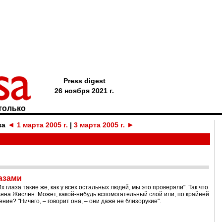
Press digest
26 ноября 2021 г.
только
◄
►
за
1 марта 2005 г.
|
3 марта 2005 г.
азами
Их глаза такие же, как у всех остальных людей, мы это проверяли". Так что
Анна Жислен. Может, какой-нибудь вспомогательный слой или, по крайней
ие? "Ничего, – говорит она, – они даже не близорукие".