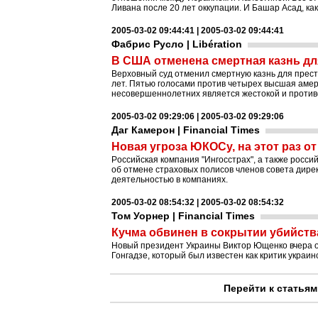
Ливана после 20 лет оккупации. И Башар Асад, как
2005-03-02 09:44:41 | 2005-03-02 09:44:41
Фабрис Русло | Libération
В США отменена смертная казнь д
Верховный суд отменил смертную казнь для прес
лет. Пятью голосами против четырех высшая амер
несовершеннолетних является жестокой и против
2005-03-02 09:29:06 | 2005-03-02 09:29:06
Даг Камерон | Financial Times
Новая угроза ЮКОСу, на этот раз о
Pоссийская компания "Ингосстрах", а также росс
об отмене страховых полисов членов совета дирек
деятельностью в компаниях.
2005-03-02 08:54:32 | 2005-03-02 08:54:32
Том Уорнер | Financial Times
Кучма обвинен в сокрытии убийств
Новый президент Украины Виктор Ющенко вчера о
Гонгадзе, который был известен как критик украин
Перейти к статьям