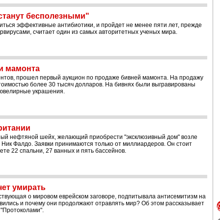
 станут бесполезными"
читься эффективные антибиотики, и пройдет не менее пяти лет, прежде
рвирусами, считает один из самых авторитетных ученых мира.
и мамонта
монтов, прошел первый аукцион по продаже бивней мамонта. На продажу
тоимостью более 30 тысяч долларов. На бивнях были выгравированы
 ювелирные украшения.
ритании
чный нефтяной шейх, желающий приобрести "эксклюзивный дом" возле
и Ник Фалдо. Заявки принимаются только от миллиардеров. Он стоит
ете 22 спальни, 27 ванных и пять бассейнов.
чет умирать
ествующая о мировом еврейском заговоре, подпитывала антисемитизм на
оявились и почему они продолжают отравлять мир? Об этом рассказывает
 "Протоколами".