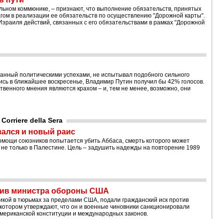
ельном коммюнике, – признают, что выполнение обязательств, принятых
гом в реализации ее обязательств по осуществлению "Дорожной карты".
Израиля действий, связанных с его обязательствами в рамках "Дорожной
ванный политическими успехами, не испытывал подобного сильного
ись в ближайшее воскресенье, Владимир Путин получил бы 42% голосов.
венного мнения являются крахом – и, тем не менее, возможно, они
orriere della Sera
зался и новый раис
помощи союзников попытается убить Аббаса, смерть которого может
не только в Палестине. Цель – задушить надежды на повторение 1989
тив министра обороны США
икой в тюрьмах за пределами США, подали гражданский иск против
отором утверждают, что он и военные чиновники санкционировали
мериканской конституции и международных законов.