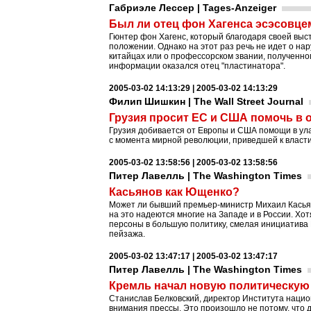
Габриэле Лессер | Tages-Anzeiger
Был ли отец фон Хагенса эсэсовце
Гюнтер фон Хагенс, который благодаря своей выст
положении. Однако на этот раз речь не идет о н
китайцах или о профессорском звании, полученно
информации оказался отец "пластинатора".
2005-03-02 14:13:29 | 2005-03-02 14:13:29
Филип Шишкин | The Wall Street Journal
Грузия просит ЕС и США помочь в 
Грузия добивается от Европы и США помощи в ула
с момента мирной революции, приведшей к власти
2005-03-02 13:58:56 | 2005-03-02 13:58:56
Питер Лавелль | The Washington Times
Касьянов как Ющенко?
Может ли бывший премьер-министр Михаил Касьян
на это надеются многие на Западе и в России. Х
персоны в большую политику, смелая инициатива 
пейзажа.
2005-03-02 13:47:17 | 2005-03-02 13:47:17
Питер Лавелль | The Washington Times
Кремль начал новую политическую
Станислав Белковский, директор Института национ
внимания прессы. Это произошло не потому, что д