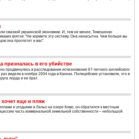
ы
ли смазкой украинской экономики. И, тем не менее, Тимошенко
каких взяток: "Не кормите эту систему. Она ненасытна. Чем больше вы
цов она проглотит и вас".
а призналась в его убийстве
о продвинулись в расследовании исчезновения 67-летнего английского
раз видели в ноябре 2004 года в Каннах. Полицейские установили, что в
уга лорда и ее брат.
 хочет еще и пляж
ллами и угодьями в Лальо на озере Комо, он обратился к местным
онцессию часть коммунальной земельной собственности – небольшой
ь пути"