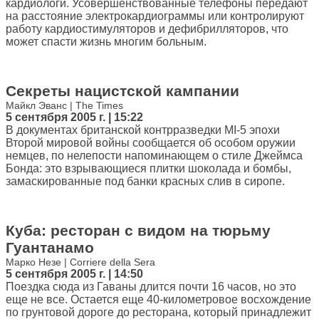
кардиологи. Усовершенствованные телефоны передают
на расстояние электрокардиограммы или контролируют
работу кардиостимуляторов и дефибрилляторов, что
может спасти жизнь многим больным.
Секреты нацистской кампании
Майкл Эванс | The Times
5 сентября 2005 г. | 15:22
В документах британской контрразведки MI-5 эпохи
Второй мировой войны сообщается об особом оружии
немцев, по нелепости напоминающем о стиле Джеймса
Бонда: это взрывающиеся плитки шоколада и бомбы,
замаскированные под банки красных слив в сиропе.
Куба: ресторан с видом на тюрьму
Гуантанамо
Марко Незе | Corriere della Sera
5 сентября 2005 г. | 14:50
Поездка сюда из Гаваны длится почти 16 часов, но это
еще не все. Остается еще 40-километровое восхождение
по грунтовой дороге до ресторана, который принадлежит