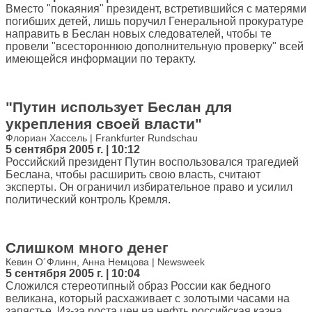
Вместо "покаяния" президент, встретившийся с матерями
погибших детей, лишь поручил Генеральной прокуратуре
направить в Беслан новых следователей, чтобы те
провели "всестороннюю дополнительную проверку" всей
имеющейся информации по теракту.
"Путин использует Беслан для
укрепления своей власти"
Флориан Хассель | Frankfurter Rundschau
5 сентября 2005 г. | 10:12
Российский президент Путин воспользовался трагедией
Беслана, чтобы расширить свою власть, считают
эксперты. Он ограничил избирательное право и усилил
политический контроль Кремля.
Слишком много денег
Кевин О´Флинн, Анна Немцова | Newsweek
5 сентября 2005 г. | 10:04
Сложился стереотипный образ России как бедного
великана, который расхаживает с золотыми часами на
запястье. Из-за роста цен на нефть российская казна