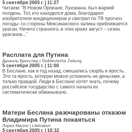
5 сентября 2005 г. | 11:27
Читаем: "В Новом Орлеане, Луизиана, был жаркий
полдень. Тот, кто находился дома, благодарил
изобретателя кондиционеров и смотрел по ТВ прогноз
погоды: со стороны Мексиканского залива приближается
ураган. Ничего странного, в этих краях август – сезон
ураганов..."
Расплата для Путина
Даниэль Бресслер | Süddeutsche Zeitung
5 сентября 2005 г. | 11:00
В Беслане, как и год назад, смешались скорбь и ярость.
Это та ярость, которую можно успокоить не деньгами, а
только правдой. Люди в Беслане хотят знать, почему
российское государство с самого начала их
систематически обманывало.
Матери Беслана разочарованы отказом
Владимира Путина покаяться
Лорен Милло | Libération
5 сентября 2005 г. | 10:32