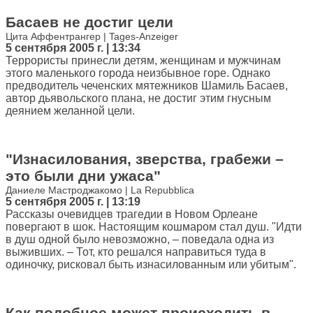
Басаев не достиг цели
Цита Аффентрангер | Tages-Anzeiger
5 сентября 2005 г. | 13:34
Террористы принесли детям, женщинам и мужчинам
этого маленького города неизбывное горе. Однако
предводитель чеченских мятежников Шамиль Басаев,
автор дьявольского плана, не достиг этим гнусным
деянием желанной цели.
"Изнасилования, зверства, грабежи –
это были дни ужаса"
Даниеле Мастроджакомо | La Repubblica
5 сентября 2005 г. | 13:19
Рассказы очевидцев трагедии в Новом Орлеане
повергают в шок. Настоящим кошмаром стал душ. "Идти
в душ одной было невозможно, – поведала одна из
выживших. – Тот, кто решался направиться туда в
одиночку, рисковал быть изнасилованным или убитым".
Как подобное может происходить в