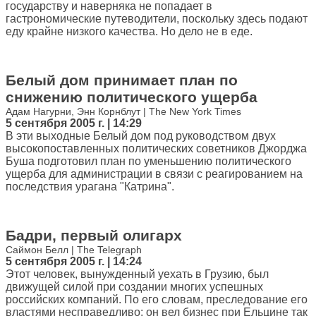
государству и наверняка не попадает в
гастрономические путеводители, поскольку здесь подают
еду крайне низкого качества. Но дело не в еде.
Белый дом принимает план по
снижению политического ущерба
Адам Нагурни, Энн Корнблут | The New York Times
5 сентября 2005 г. | 14:29
В эти выходные Белый дом под руководством двух
высокопоставленных политических советников Джорджа
Буша подготовил план по уменьшению политического
ущерба для администрации в связи с реагированием на
последствия урагана "Катрина".
Бадри, первый олигарх
Саймон Белл | The Telegraph
5 сентября 2005 г. | 14:24
Этот человек, вынужденный уехать в Грузию, был
движущей силой при создании многих успешных
российских компаний. По его словам, преследование его
властями несправедливо: он вел бизнес при Ельцине так