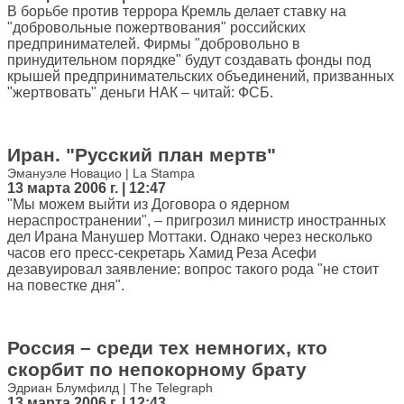
В борьбе против террора Кремль делает ставку на
"добровольные пожертвования" российских
предпринимателей. Фирмы "добровольно в
принудительном порядке" будут создавать фонды под
крышей предпринимательских объединений, призванных
"жертвовать" деньги НАК – читай: ФСБ.
Иран. "Русский план мертв"
Эмануэле Новацио | La Stampa
13 марта 2006 г. | 12:47
"Мы можем выйти из Договора о ядерном
нераспространении", – пригрозил министр иностранных
дел Ирана Манушер Моттаки. Однако через несколько
часов его пресс-секретарь Хамид Реза Асефи
дезавуировал заявление: вопрос такого рода "не стоит
на повестке дня".
Россия – среди тех немногих, кто
скорбит по непокорному брату
Эдриан Блумфилд | The Telegraph
13 марта 2006 г. | 12:43