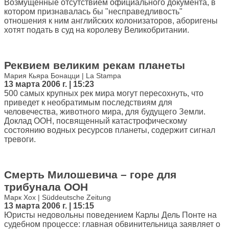
Возмущенные отсутствием официального документа, в
котором признавалась бы "несправедливость"
отношения к ним английских колонизаторов, аборигены
хотят подать в суд на королеву Великобритании.
Реквием великим рекам планеты
Мария Кьяра Бонацци | La Stampa
13 марта 2006 г. | 15:23
500 самых крупных рек мира могут пересохнуть, что
приведет к необратимым последствиям для
человечества, животного мира, для будущего Земли.
Доклад ООН, посвященный катастрофическому
состоянию водных ресурсов планеты, содержит сигнал
тревоги.
Смерть Милошевича – горе для
трибунала ООН
Марк Хох | Süddeutsche Zeitung
13 марта 2006 г. | 15:15
Юристы недовольны поведением Карлы Дель Понте на
судебном процессе: главная обвинительница заявляет о