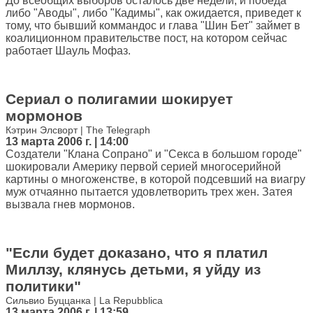
До всеобщих выборов осталось две недели, и победа
либо "Аводы", либо "Кадимы", как ожидается, приведет к
тому, что бывший коммандос и глава "Шин Бет" займет в
коалиционном правительстве пост, на котором сейчас
работает Шауль Мофаз.
Сериал о полигамии шокирует
мормонов
Кэтрин Элсворт | The Telegraph
13 марта 2006 г. | 14:00
Создатели "Клана Сопрано" и "Секса в большом городе"
шокировали Америку первой серией многосерийной
картины о многоженстве, в которой подсевший на виагру
муж отчаянно пытается удовлетворить трех жен. Затея
вызвала гнев мормонов.
"Если будет доказано, что я платил
Миллзу, клянусь детьми, я уйду из
политики"
Сильвио Буццанка | La Repubblica
13 марта 2006 г. | 13:59