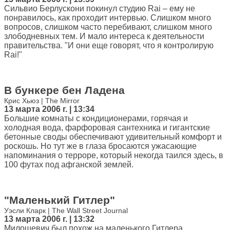
Сильвио Берлускони покинул студию Rai – ему не
понравилось, как проходит интервью. Слишком много
вопросов, слишком часто перебивают, слишком много
злободневных тем. И мало интереса к деятельности
правительства. "И они еще говорят, что я контролирую
Rai!"
В бункере бен Ладена
Крис Хьюз | The Mirror
13 марта 2006 г. | 13:34
Большие комнаты с кондиционерами, горячая и
холодная вода, фарфоровая сантехника и гигантские
бетонные своды обеспечивают удивительный комфорт и
роскошь. Но тут же в глаза бросаются ужасающие
напоминания о терроре, который некогда таился здесь, в
100 футах под афганской землей.
"Маленький Гитлер"
Уэсли Кларк | The Wall Street Journal
13 марта 2006 г. | 13:32
Милошевич был похож на маленького Гитлера,