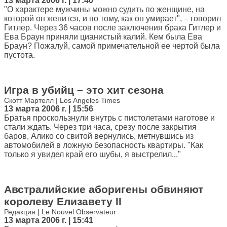
13 марта 2006 г. | 17:40
"О характере мужчины можно судить по женщине, на
которой он женится, и по тому, как он умирает", – говорил
Гитлер. Через 36 часов после заключения брака Гитлер и
Ева Браун приняли цианистый калий. Кем была Ева
Браун? Пожалуй, самой примечательной ее чертой была
пустота.
Игра в убийц – это хит сезона
Скотт Мартелл | Los Angeles Times
13 марта 2006 г. | 15:56
Братья проскользнули внутрь с пистолетами наготове и
стали ждать. Через три часа, срезу после закрытия
баров, Алико со свитой вернулись, метнувшись из
автомобилей в ложную безопасность квартиры. "Как
только я увидел край его шубы, я выстрелил..."
Австралийские аборигены обвиняют
королеву Елизавету II
Редакция | Le Nouvel Observateur
13 марта 2006 г. | 15:41